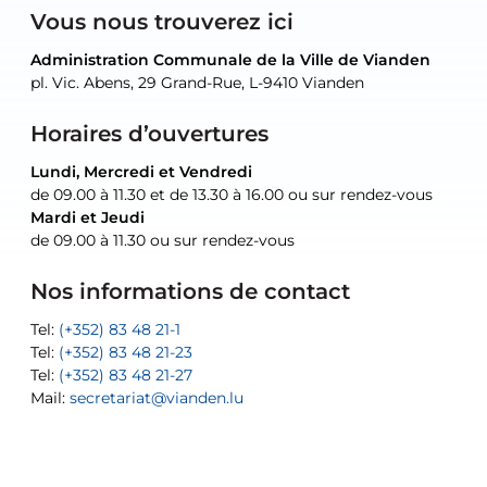
Vous nous trouverez ici
Administration Communale de la Ville de Vianden
Administration Communale de la Ville de Vianden
Administration Communale de la Ville de Vianden
Administration Communale de la Ville de Vianden
Atelier Communal de la Ville de Vianden
pl. Vic. Abens, 29 Grand-Rue, L-9410 Vianden
pl. Vic. Abens, 29 Grand-Rue, L-9410 Vianden
pl. Vic. Abens, 29 Grand-Rue, L-9410 Vianden
pl. Vic. Abens, 29 Grand-Rue, L-9410 Vianden
30, rue Neugarten, L-9422 Vianden
Horaires d’ouvertures
Lundi, Mercredi et Vendredi
Lundi, Mercredi et Vendredi
uniquement sur rendez-vous
uniquement sur rendez-vous
uniquement sur rendez-vous
de 09.00 à 11.30 et de 13.30 à 16.00 ou sur rendez-vous
de 09.00 à 11.30 et de 13.30 à 16.00 ou sur rendez-vous
Mardi et Jeudi
Mardi et Jeudi
de 09.00 à 11.30 ou sur rendez-vous
de 09.00 à 11.30 ou sur rendez-vous
Tel:
Mail:
Tel:
(+352) 83 48 21-24
(+352) 83 48 21-51
aisha.abdullah@vianden.lu
Mail:
Tel:
Tel:
(+352) 83 48 21-31
Permanence (Fuite d’eau) : 83 48 21 61
recette@vianden.lu
Nos informations de contact
Mail:
Mail:
jos.coremans@vianden.lu
atelier@vianden.lu
Tel:
Tel:
(+352) 83 48 21-1
(+352) 83 48 21-20
Tel:
Tel:
(+352) 83 48 21-23
(+352) 83 48 21-22
Tel:
Mail:
(+352) 83 48 21-27
sofia.carvalho@vianden.lu
Mail:
Mail:
secretariat@vianden.lu
diane.storn@vianden.lu