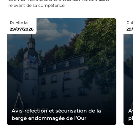
relevant de sa compétence.
Publié le
Pub
29/07/2026
29
Avis-réfection et sécurisation de la
A
berge endommagée de l’Our
p