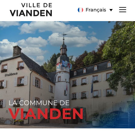
Page
Menu
Français
d’accueil
de
navigation
principal
LA COMMUNE DE
VIANDEN