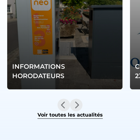
INFORMATIONS
C
HORODATEURS
2
Voir toutes les actualités