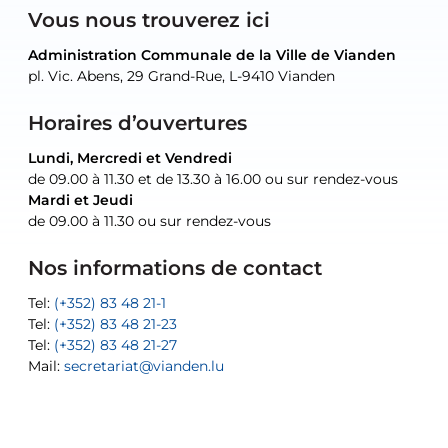
Vous nous trouverez ici
Administration Communale de la Ville de Vianden
Administration Communale de la Ville de Vianden
Administration Communale de la Ville de Vianden
Administration Communale de la Ville de Vianden
Atelier Communal de la Ville de Vianden
pl. Vic. Abens, 29 Grand-Rue, L-9410 Vianden
pl. Vic. Abens, 29 Grand-Rue, L-9410 Vianden
pl. Vic. Abens, 29 Grand-Rue, L-9410 Vianden
pl. Vic. Abens, 29 Grand-Rue, L-9410 Vianden
30, rue Neugarten, L-9422 Vianden
Horaires d’ouvertures
Lundi, Mercredi et Vendredi
Lundi, Mercredi et Vendredi
uniquement sur rendez-vous
uniquement sur rendez-vous
uniquement sur rendez-vous
de 09.00 à 11.30 et de 13.30 à 16.00 ou sur rendez-vous
de 09.00 à 11.30 et de 13.30 à 16.00 ou sur rendez-vous
Mardi et Jeudi
Mardi et Jeudi
de 09.00 à 11.30 ou sur rendez-vous
de 09.00 à 11.30 ou sur rendez-vous
Tel:
Mail:
Tel:
(+352) 83 48 21-24
(+352) 83 48 21-51
aisha.abdullah@vianden.lu
Mail:
Tel:
Tel:
(+352) 83 48 21-31
Permanence (Fuite d’eau) : 83 48 21 61
recette@vianden.lu
Nos informations de contact
Mail:
Mail:
jos.coremans@vianden.lu
atelier@vianden.lu
Tel:
Tel:
(+352) 83 48 21-1
(+352) 83 48 21-20
Tel:
Tel:
(+352) 83 48 21-23
(+352) 83 48 21-22
Tel:
Mail:
(+352) 83 48 21-27
sofia.carvalho@vianden.lu
Mail:
Mail:
secretariat@vianden.lu
diane.storn@vianden.lu