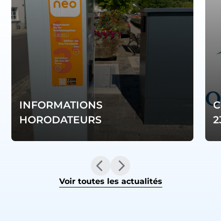
INFORMATIONS
C
HORODATEURS
2
Voir toutes les actualités