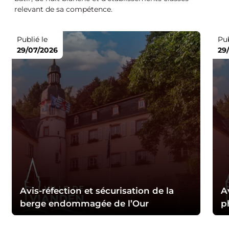
relevant de sa compétence.
Publié le
Pub
29/07/2026
29
Avis-réfection et sécurisation de la
A
berge endommagée de l’Our
p