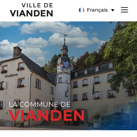
Page
Menu
Français
d’accueil
de
navigation
principal
LA COMMUNE DE
VIANDEN