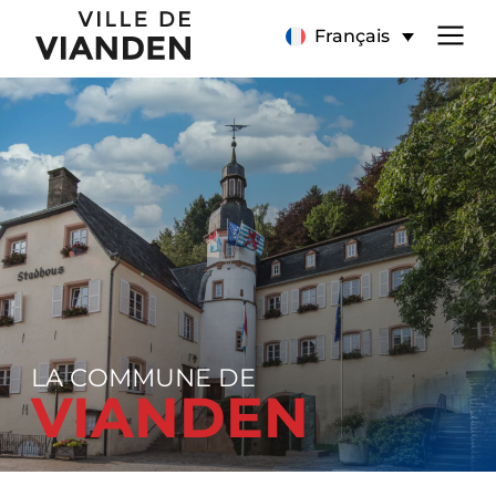
Page
Menu
Français
d’accueil
de
navigation
principal
LA COMMUNE DE
VIANDEN