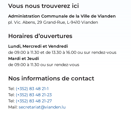
Vous nous trouverez ici
Administration Communale de la Ville de Vianden
Administration Communale de la Ville de Vianden
Administration Communale de la Ville de Vianden
Administration Communale de la Ville de Vianden
Atelier Communal de la Ville de Vianden
pl. Vic. Abens, 29 Grand-Rue, L-9410 Vianden
pl. Vic. Abens, 29 Grand-Rue, L-9410 Vianden
pl. Vic. Abens, 29 Grand-Rue, L-9410 Vianden
pl. Vic. Abens, 29 Grand-Rue, L-9410 Vianden
30, rue Neugarten, L-9422 Vianden
Horaires d’ouvertures
Lundi, Mercredi et Vendredi
Lundi, Mercredi et Vendredi
uniquement sur rendez-vous
uniquement sur rendez-vous
uniquement sur rendez-vous
de 09.00 à 11.30 et de 13.30 à 16.00 ou sur rendez-vous
de 09.00 à 11.30 et de 13.30 à 16.00 ou sur rendez-vous
Mardi et Jeudi
Mardi et Jeudi
de 09.00 à 11.30 ou sur rendez-vous
de 09.00 à 11.30 ou sur rendez-vous
Tel:
Mail:
Tel:
(+352) 83 48 21-24
(+352) 83 48 21-51
aisha.abdullah@vianden.lu
Mail:
Tel:
Tel:
(+352) 83 48 21-31
Permanence (Fuite d’eau) : 83 48 21 61
recette@vianden.lu
Nos informations de contact
Mail:
Mail:
jos.coremans@vianden.lu
atelier@vianden.lu
Tel:
Tel:
(+352) 83 48 21-1
(+352) 83 48 21-20
Tel:
Tel:
(+352) 83 48 21-23
(+352) 83 48 21-22
Tel:
Mail:
(+352) 83 48 21-27
sofia.carvalho@vianden.lu
Mail:
Mail:
secretariat@vianden.lu
diane.storn@vianden.lu