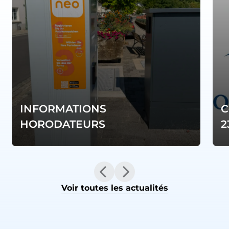
INFORMATIONS
C
HORODATEURS
2
Voir toutes les actualités