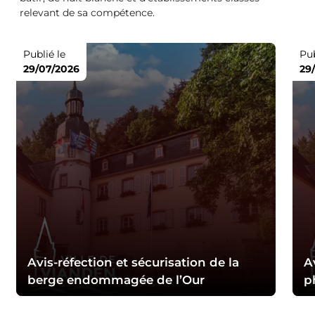
relevant de sa compétence.
Publié le
Pub
29/07/2026
29
Avis-réfection et sécurisation de la
A
berge endommagée de l’Our
p