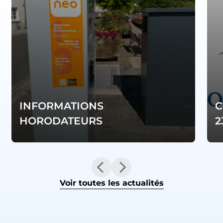
INFORMATIONS
C
HORODATEURS
2
Voir toutes les actualités