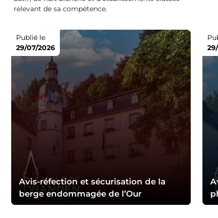
relevant de sa compétence.
Publié le
Pub
29/07/2026
29
Avis-réfection et sécurisation de la
A
berge endommagée de l’Our
p