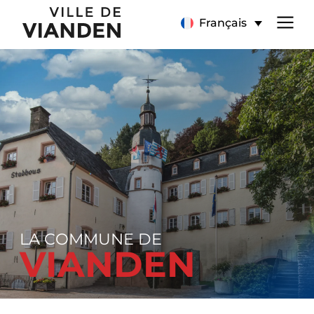
Page
Menu
Français
d’accueil
de
navigation
principal
LA COMMUNE DE
VIANDEN