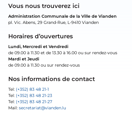
Vous nous trouverez ici
Administration Communale de la Ville de Vianden
Administration Communale de la Ville de Vianden
Administration Communale de la Ville de Vianden
Administration Communale de la Ville de Vianden
Atelier Communal de la Ville de Vianden
pl. Vic. Abens, 29 Grand-Rue, L-9410 Vianden
pl. Vic. Abens, 29 Grand-Rue, L-9410 Vianden
pl. Vic. Abens, 29 Grand-Rue, L-9410 Vianden
pl. Vic. Abens, 29 Grand-Rue, L-9410 Vianden
30, rue Neugarten, L-9422 Vianden
Horaires d’ouvertures
Lundi, Mercredi et Vendredi
Lundi, Mercredi et Vendredi
uniquement sur rendez-vous
uniquement sur rendez-vous
uniquement sur rendez-vous
de 09.00 à 11.30 et de 13.30 à 16.00 ou sur rendez-vous
de 09.00 à 11.30 et de 13.30 à 16.00 ou sur rendez-vous
Mardi et Jeudi
Mardi et Jeudi
de 09.00 à 11.30 ou sur rendez-vous
de 09.00 à 11.30 ou sur rendez-vous
Tel:
Mail:
Tel:
(+352) 83 48 21-24
(+352) 83 48 21-51
aisha.abdullah@vianden.lu
Mail:
Tel:
Tel:
(+352) 83 48 21-31
Permanence (Fuite d’eau) : 83 48 21 61
recette@vianden.lu
Nos informations de contact
Mail:
Mail:
jos.coremans@vianden.lu
atelier@vianden.lu
Tel:
Tel:
(+352) 83 48 21-1
(+352) 83 48 21-20
Tel:
Tel:
(+352) 83 48 21-23
(+352) 83 48 21-22
Tel:
Mail:
(+352) 83 48 21-27
sofia.carvalho@vianden.lu
Mail:
Mail:
secretariat@vianden.lu
diane.storn@vianden.lu