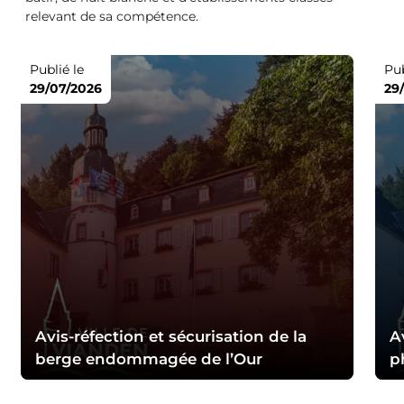
relevant de sa compétence.
Publié le
Pub
29/07/2026
29
Avis-réfection et sécurisation de la
A
berge endommagée de l’Our
p