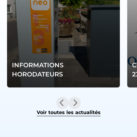
INFORMATIONS
C
HORODATEURS
2
Voir toutes les actualités