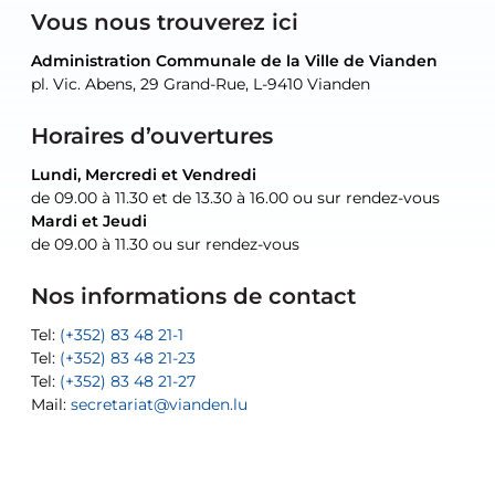
Vous nous trouverez ici
Administration Communale de la Ville de Vianden
Administration Communale de la Ville de Vianden
Administration Communale de la Ville de Vianden
Administration Communale de la Ville de Vianden
Atelier Communal de la Ville de Vianden
pl. Vic. Abens, 29 Grand-Rue, L-9410 Vianden
pl. Vic. Abens, 29 Grand-Rue, L-9410 Vianden
pl. Vic. Abens, 29 Grand-Rue, L-9410 Vianden
pl. Vic. Abens, 29 Grand-Rue, L-9410 Vianden
30, rue Neugarten, L-9422 Vianden
Horaires d’ouvertures
Lundi, Mercredi et Vendredi
Lundi, Mercredi et Vendredi
uniquement sur rendez-vous
uniquement sur rendez-vous
uniquement sur rendez-vous
de 09.00 à 11.30 et de 13.30 à 16.00 ou sur rendez-vous
de 09.00 à 11.30 et de 13.30 à 16.00 ou sur rendez-vous
Mardi et Jeudi
Mardi et Jeudi
de 09.00 à 11.30 ou sur rendez-vous
de 09.00 à 11.30 ou sur rendez-vous
Tel:
Mail:
Tel:
(+352) 83 48 21-24
(+352) 83 48 21-51
aisha.abdullah@vianden.lu
Mail:
Tel:
Tel:
(+352) 83 48 21-31
Permanence (Fuite d’eau) : 83 48 21 61
recette@vianden.lu
Nos informations de contact
Mail:
Mail:
jos.coremans@vianden.lu
atelier@vianden.lu
Tel:
Tel:
(+352) 83 48 21-1
(+352) 83 48 21-20
Tel:
Tel:
(+352) 83 48 21-23
(+352) 83 48 21-22
Tel:
Mail:
(+352) 83 48 21-27
sofia.carvalho@vianden.lu
Mail:
Mail:
secretariat@vianden.lu
diane.storn@vianden.lu