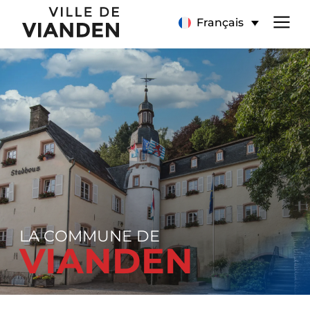
Page
Menu
Français
d’accueil
de
navigation
principal
LA COMMUNE DE
VIANDEN