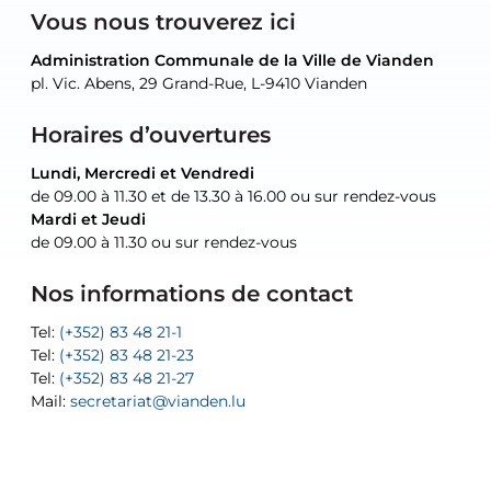
Vous nous trouverez ici
Administration Communale de la Ville de Vianden
Administration Communale de la Ville de Vianden
Administration Communale de la Ville de Vianden
Administration Communale de la Ville de Vianden
Atelier Communal de la Ville de Vianden
pl. Vic. Abens, 29 Grand-Rue, L-9410 Vianden
pl. Vic. Abens, 29 Grand-Rue, L-9410 Vianden
pl. Vic. Abens, 29 Grand-Rue, L-9410 Vianden
pl. Vic. Abens, 29 Grand-Rue, L-9410 Vianden
30, rue Neugarten, L-9422 Vianden
Horaires d’ouvertures
Lundi, Mercredi et Vendredi
Lundi, Mercredi et Vendredi
uniquement sur rendez-vous
uniquement sur rendez-vous
uniquement sur rendez-vous
de 09.00 à 11.30 et de 13.30 à 16.00 ou sur rendez-vous
de 09.00 à 11.30 et de 13.30 à 16.00 ou sur rendez-vous
Mardi et Jeudi
Mardi et Jeudi
de 09.00 à 11.30 ou sur rendez-vous
de 09.00 à 11.30 ou sur rendez-vous
Tel:
Mail:
Tel:
(+352) 83 48 21-24
(+352) 83 48 21-51
aisha.abdullah@vianden.lu
Mail:
Tel:
Tel:
(+352) 83 48 21-31
Permanence (Fuite d’eau) : 83 48 21 61
recette@vianden.lu
Nos informations de contact
Mail:
Mail:
jos.coremans@vianden.lu
atelier@vianden.lu
Tel:
Tel:
(+352) 83 48 21-1
(+352) 83 48 21-20
Tel:
Tel:
(+352) 83 48 21-23
(+352) 83 48 21-22
Tel:
Mail:
(+352) 83 48 21-27
sofia.carvalho@vianden.lu
Mail:
Mail:
secretariat@vianden.lu
diane.storn@vianden.lu