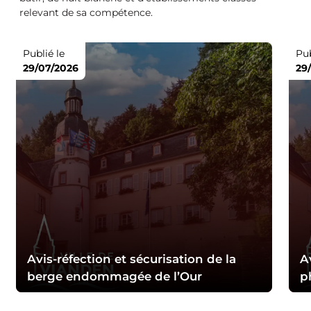
relevant de sa compétence.
Publié le
Pub
29/07/2026
29
Avis-réfection et sécurisation de la
A
berge endommagée de l’Our
p