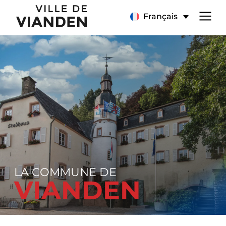
Page
Menu
Français
d’accueil
de
navigation
principal
LA COMMUNE DE
VIANDEN