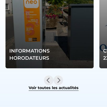
INFORMATIONS
C
HORODATEURS
2
Voir toutes les actualités