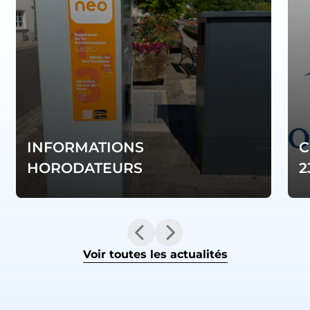
INFORMATIONS
C
HORODATEURS
2
Voir toutes les actualités