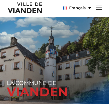
Page
Menu
Français
d’accueil
de
navigation
principal
LA COMMUNE DE
VIANDEN