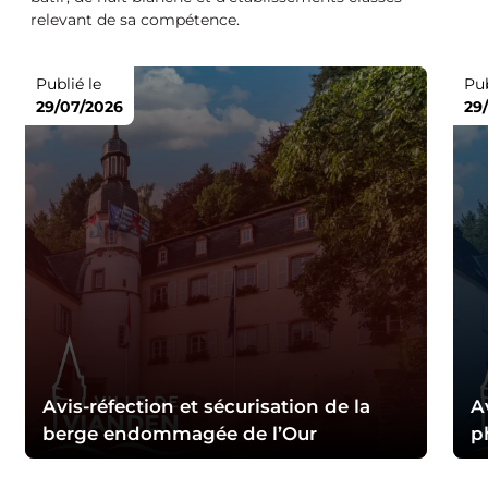
relevant de sa compétence.
Publié le
Pub
29/07/2026
29
Avis-réfection et sécurisation de la
A
berge endommagée de l’Our
p