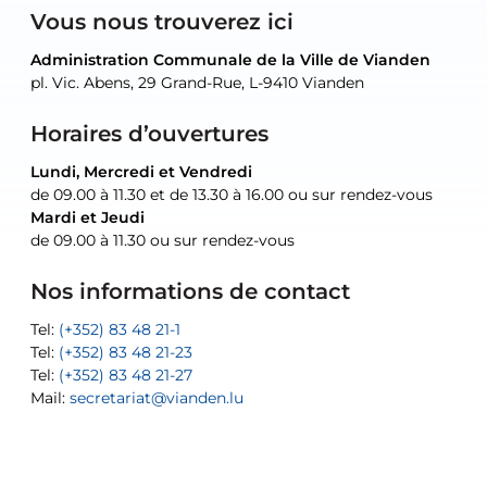
Vous nous trouverez ici
Administration Communale de la Ville de Vianden
Administration Communale de la Ville de Vianden
Administration Communale de la Ville de Vianden
Administration Communale de la Ville de Vianden
Atelier Communal de la Ville de Vianden
pl. Vic. Abens, 29 Grand-Rue, L-9410 Vianden
pl. Vic. Abens, 29 Grand-Rue, L-9410 Vianden
pl. Vic. Abens, 29 Grand-Rue, L-9410 Vianden
pl. Vic. Abens, 29 Grand-Rue, L-9410 Vianden
30, rue Neugarten, L-9422 Vianden
Horaires d’ouvertures
Lundi, Mercredi et Vendredi
Lundi, Mercredi et Vendredi
uniquement sur rendez-vous
uniquement sur rendez-vous
uniquement sur rendez-vous
de 09.00 à 11.30 et de 13.30 à 16.00 ou sur rendez-vous
de 09.00 à 11.30 et de 13.30 à 16.00 ou sur rendez-vous
Mardi et Jeudi
Mardi et Jeudi
de 09.00 à 11.30 ou sur rendez-vous
de 09.00 à 11.30 ou sur rendez-vous
Tel:
Mail:
Tel:
(+352) 83 48 21-24
(+352) 83 48 21-51
aisha.abdullah@vianden.lu
Mail:
Tel:
Tel:
(+352) 83 48 21-31
Permanence (Fuite d’eau) : 83 48 21 61
recette@vianden.lu
Nos informations de contact
Mail:
Mail:
jos.coremans@vianden.lu
atelier@vianden.lu
Tel:
Tel:
(+352) 83 48 21-1
(+352) 83 48 21-20
Tel:
Tel:
(+352) 83 48 21-23
(+352) 83 48 21-22
Tel:
Mail:
(+352) 83 48 21-27
sofia.carvalho@vianden.lu
Mail:
Mail:
secretariat@vianden.lu
diane.storn@vianden.lu