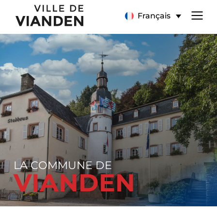
Page
Menu
Français
d’accueil
de
navigation
principal
LA COMMUNE DE
VIANDEN