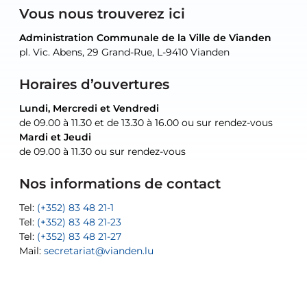
Vous nous trouverez ici
Administration Communale de la Ville de Vianden
Administration Communale de la Ville de Vianden
Administration Communale de la Ville de Vianden
Administration Communale de la Ville de Vianden
Atelier Communal de la Ville de Vianden
pl. Vic. Abens, 29 Grand-Rue, L-9410 Vianden
pl. Vic. Abens, 29 Grand-Rue, L-9410 Vianden
pl. Vic. Abens, 29 Grand-Rue, L-9410 Vianden
pl. Vic. Abens, 29 Grand-Rue, L-9410 Vianden
30, rue Neugarten, L-9422 Vianden
Horaires d’ouvertures
Lundi, Mercredi et Vendredi
Lundi, Mercredi et Vendredi
uniquement sur rendez-vous
uniquement sur rendez-vous
uniquement sur rendez-vous
de 09.00 à 11.30 et de 13.30 à 16.00 ou sur rendez-vous
de 09.00 à 11.30 et de 13.30 à 16.00 ou sur rendez-vous
Mardi et Jeudi
Mardi et Jeudi
de 09.00 à 11.30 ou sur rendez-vous
de 09.00 à 11.30 ou sur rendez-vous
Tel:
Mail:
Tel:
(+352) 83 48 21-24
(+352) 83 48 21-51
aisha.abdullah@vianden.lu
Mail:
Tel:
Tel:
(+352) 83 48 21-31
Permanence (Fuite d’eau) : 83 48 21 61
recette@vianden.lu
Nos informations de contact
Mail:
Mail:
jos.coremans@vianden.lu
atelier@vianden.lu
Tel:
Tel:
(+352) 83 48 21-1
(+352) 83 48 21-20
Tel:
Tel:
(+352) 83 48 21-23
(+352) 83 48 21-22
Tel:
Mail:
(+352) 83 48 21-27
sofia.carvalho@vianden.lu
Mail:
Mail:
secretariat@vianden.lu
diane.storn@vianden.lu