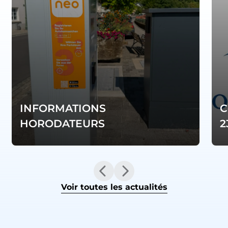
INFORMATIONS
C
HORODATEURS
2
Voir toutes les actualités