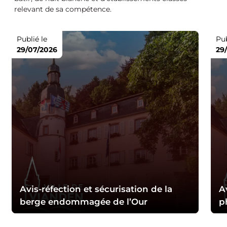
relevant de sa compétence.
Publié le
Pub
29/07/2026
29
Avis-réfection et sécurisation de la
A
berge endommagée de l’Our
p