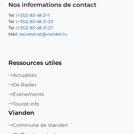
Mail:
Tel:
Tel:
(+352) 83 48 21-31
Permanence (Fuite d’eau) : 83 48 21 61
recette@vianden.lu
Nos informations de contact
Mail:
Mail:
jos.coremans@vianden.lu
atelier@vianden.lu
Tel:
Tel:
(+352) 83 48 21-1
(+352) 83 48 21-20
Tel:
Tel:
(+352) 83 48 21-23
(+352) 83 48 21-22
Tel:
Mail:
(+352) 83 48 21-27
sofia.carvalho@vianden.lu
Mail:
Mail:
secretariat@vianden.lu
diane.storn@vianden.lu
Ressources utiles
Actualités
De Raider
Évènements
Tourist info
Vianden
Commune de Vianden