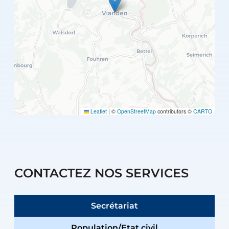
Leaflet
|
©
OpenStreetMap
contributors ©
CARTO
CONTACTEZ NOS SERVICES
Secrétariat
Population/Etat civil