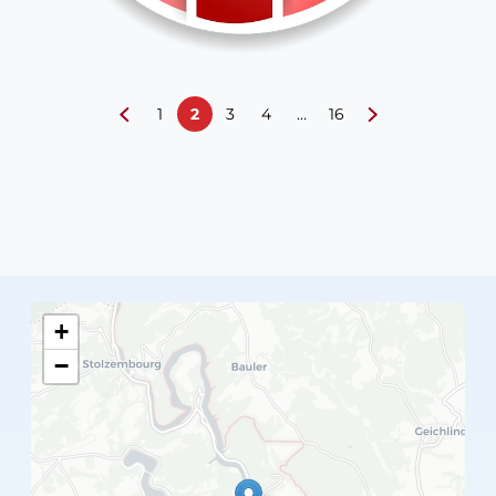
1
2
3
4
…
16
+
−