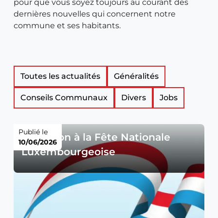
pour que vous soyez toujours au courant des
dernières nouvelles qui concernent notre
commune et ses habitants.
Liste
Toutes les actualités
Généralités
Conseils Communaux
Divers
Jobs
des
articles
Publié le
Invitation à la Fête Nationale
10/06/2026
Luxembourgeoise
de
nouveautés