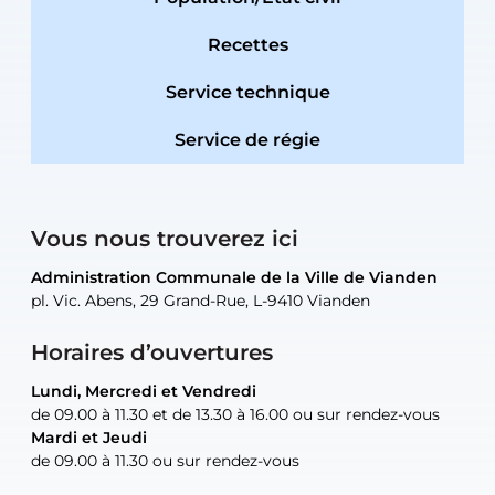
Recettes
Service technique
Service de régie
Vous nous trouverez ici
Administration Communale de la Ville de Vianden
Administration Communale de la Ville de Vianden
Administration Communale de la Ville de Vianden
Administration Communale de la Ville de Vianden
Atelier Communal de la Ville de Vianden
pl. Vic. Abens, 29 Grand-Rue, L-9410 Vianden
pl. Vic. Abens, 29 Grand-Rue, L-9410 Vianden
pl. Vic. Abens, 29 Grand-Rue, L-9410 Vianden
pl. Vic. Abens, 29 Grand-Rue, L-9410 Vianden
30, rue Neugarten, L-9422 Vianden
Horaires d’ouvertures
Lundi, Mercredi et Vendredi
Lundi, Mercredi et Vendredi
uniquement sur rendez-vous
uniquement sur rendez-vous
uniquement sur rendez-vous
de 09.00 à 11.30 et de 13.30 à 16.00 ou sur rendez-vous
de 09.00 à 11.30 et de 13.30 à 16.00 ou sur rendez-vous
Mardi et Jeudi
Mardi et Jeudi
de 09.00 à 11.30 ou sur rendez-vous
de 09.00 à 11.30 ou sur rendez-vous
Tel:
Mail:
Tel:
(+352) 83 48 21-24
(+352) 83 48 21-51
aisha.abdullah@vianden.lu