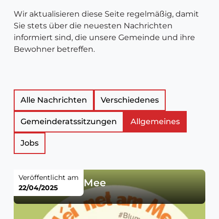
Wir aktualisieren diese Seite regelmäßig, damit
Sie stets über die neuesten Nachrichten
informiert sind, die unsere Gemeinde und ihre
Bewohner betreffen.
Liste
Alle Nachrichten
Verschiedenes
Gemeinderatssitzungen
Allgemeines
der
Jobs
Neuigkeitsartikel
Veröffentlicht am
Méi net am Mee
22/04/2025