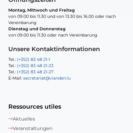
Montag, Mittwoch und Freitag
Montag, Mittwoch und Freitag
nur nach Vereinbarung
nur nach Vereinbarung
nur nach Vereinbarung
von 09.00 bis 11.30 und von 13.30 bis 16.00 oder nach
von 09.00 bis 11.30 und von 13.30 bis 16.00 oder nach
Vereinbarung
Vereinbarung
Dienstag und Donnerstag
Dienstag und Donnerstag
Tel.:
E-Mail:
Tel.:
(+352) 83 48 21-24
(+352) 83 48 21-51
aisha.abdullah@vianden.lu
von 09.00 bis 11.30 oder nach Vereinbarung
von 09.00 bis 11.30 oder nach Vereinbarung
E-Mail:
Tel.:
Tel.:
(+352)83 48 21-31
Permanence (Fuite d’eau) : 83 48 21 61
recette@vianden.lu
E-Mail:
E-Mail:
jos.cormemans@vianden.lu
atelier@vianden.lu
Unsere Kontaktinformationen
Tel.:
Tel.:
(+352) 83 48 21-1
(+352) 83 48 21-20
Tel.:
Tel.:
(+352) 83 48 21-23
(+352) 83 48 21-22
Tel.:
E-Mail:
(+352) 83 48 21-27
sofia.carvalho@vianden.lu
E-Mail:
E-Mail:
secretariat@vianden.lu
diane.storn@vianden.lu
Ressources utiles
Aktuelles
Veranstaltungen