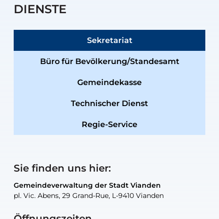
DIENSTE
Sekretariat
Büro für Bevölkerung/Standesamt
Gemeindekasse
Technischer Dienst
Regie-Service
Sie finden uns hier:
Gemeindeverwaltung der Stadt Vianden
Gemeindeverwaltung der Stadt Vianden
Gemeindeverwaltung der Stadt Vianden
Gemeindeverwaltung der Stadt Vianden
Gemeindewerkstatt der Stadt Vianden
pl. Vic. Abens, 29 Grand-Rue, L-9410 Vianden
pl. Vic. Abens, 29 Grand-Rue, L-9410 Vianden
pl. Vic. Abens, 29 Grand-Rue, L-9410 Vianden
pl. Vic. Abens, 29 Grand-Rue, L-9410 Vianden
30, rue Neugarten, L-9422 Vianden
Öffnungszeiten