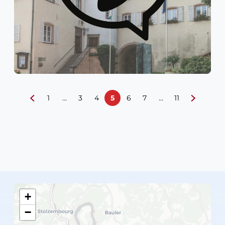
1
…
3
4
5
6
7
…
11
+
−