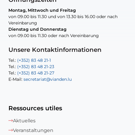
Montag, Mittwoch und Freitag
Montag, Mittwoch und Freitag
nur nach Vereinbarung
nur nach Vereinbarung
nur nach Vereinbarung
von 09.00 bis 11.30 und von 13.30 bis 16.00 oder nach
von 09.00 bis 11.30 und von 13.30 bis 16.00 oder nach
Vereinbarung
Vereinbarung
Dienstag und Donnerstag
Dienstag und Donnerstag
Tel.:
E-Mail:
Tel.:
(+352) 83 48 21-24
(+352) 83 48 21-51
aisha.abdullah@vianden.lu
von 09.00 bis 11.30 oder nach Vereinbarung
von 09.00 bis 11.30 oder nach Vereinbarung
E-Mail:
Tel.:
Tel.:
(+352)83 48 21-31
Permanence (Fuite d’eau) : 83 48 21 61
recette@vianden.lu
E-Mail:
E-Mail:
jos.cormemans@vianden.lu
atelier@vianden.lu
Unsere Kontaktinformationen
Tel.:
Tel.:
(+352) 83 48 21-1
(+352) 83 48 21-20
Tel.:
Tel.:
(+352) 83 48 21-23
(+352) 83 48 21-22
Tel.:
E-Mail:
(+352) 83 48 21-27
sofia.carvalho@vianden.lu
E-Mail:
E-Mail:
secretariat@vianden.lu
diane.storn@vianden.lu
Ressources utiles
Aktuelles
Veranstaltungen