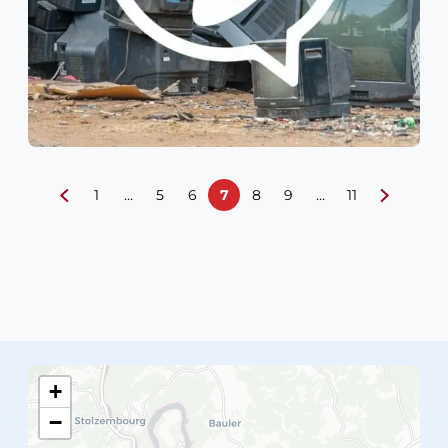
1
…
5
6
7
8
9
…
11
+
−