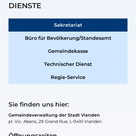
DIENSTE
Sekretariat
Büro für Bevölkerung/Standesamt
Gemeindekasse
Technischer Dienst
Regie-Service
Sie finden uns hier:
Gemeindeverwaltung der Stadt Vianden
Gemeindeverwaltung der Stadt Vianden
Gemeindeverwaltung der Stadt Vianden
Gemeindeverwaltung der Stadt Vianden
Gemeindewerkstatt der Stadt Vianden
pl. Vic. Abens, 29 Grand-Rue, L-9410 Vianden
pl. Vic. Abens, 29 Grand-Rue, L-9410 Vianden
pl. Vic. Abens, 29 Grand-Rue, L-9410 Vianden
pl. Vic. Abens, 29 Grand-Rue, L-9410 Vianden
30, rue Neugarten, L-9422 Vianden
Öffnungszeiten