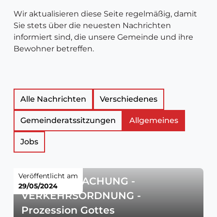
Wir aktualisieren diese Seite regelmäßig, damit
Sie stets über die neuesten Nachrichten
informiert sind, die unsere Gemeinde und ihre
Bewohner betreffen.
Liste
Alle Nachrichten
Verschiedenes
Gemeinderatssitzungen
Allgemeines
der
Jobs
Neuigkeitsartikel
Veröffentlicht am
BEKANNTMACHUNG -
29/05/2024
VERKEHRSORDNUNG -
Prozession Gottes