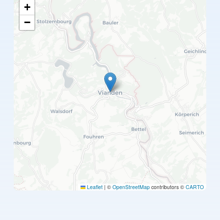
+
−
Leaflet
|
©
OpenStreetMap
contributors ©
CARTO