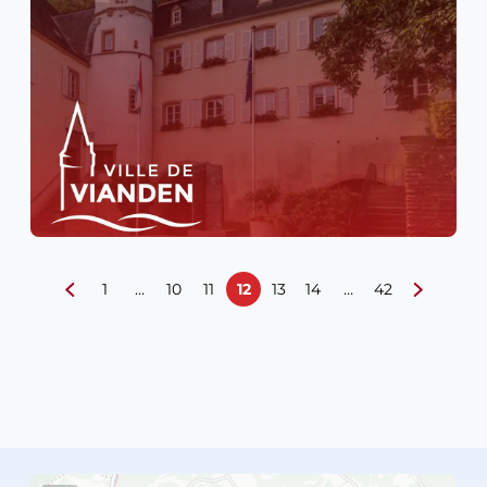
1
…
10
11
12
13
14
…
42