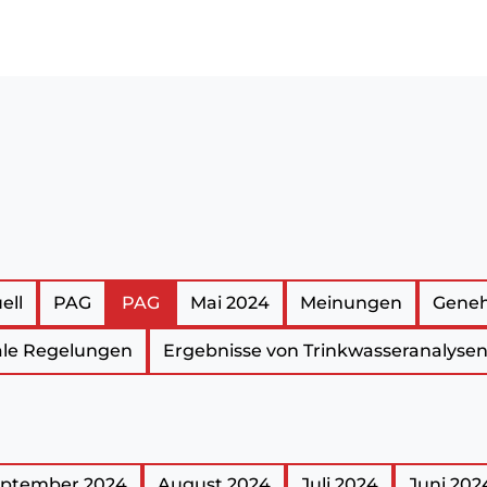
ü
ell
PAG
PAG
Mai 2024
Meinungen
Gene
e Regelungen
Ergebnisse von Trinkwasseranalyse
ptember 2024
August 2024
Juli 2024
Juni 202