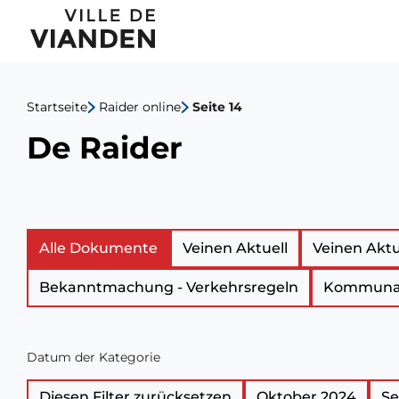
De
Hauptnavigationsmen
Raider
Startseite
Raider online
Seite 14
De Raider
Liste
Alle Dokumente
Veinen Aktuell
Veinen Aktu
Bekanntmachung - Verkehrsregeln
Kommunal
der
amtlichen
Datum der Kategorie
Dokumente
Diesen Filter zurücksetzen
Oktober 2024
Se