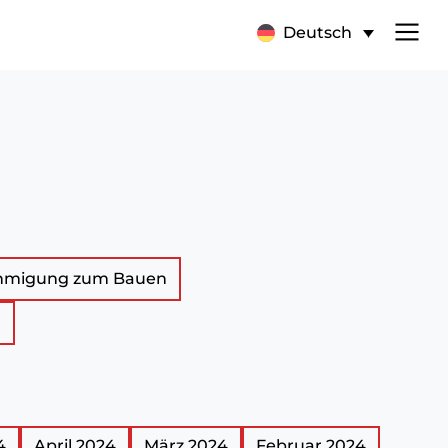
Deutsch
hmigung zum Bauen
n
4
April 2024
März 2024
Februar 2024