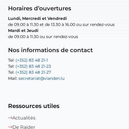
Horaires d’ouvertures
Lundi, Mercredi et Vendredi
Lundi, Mercredi et Vendredi
uniquement sur rendez-vous
uniquement sur rendez-vous
uniquement sur rendez-vous
de 09.00 à 11.30 et de 13.30 à 16.00 ou sur rendez-vous
de 09.00 à 11.30 et de 13.30 à 16.00 ou sur rendez-vous
Mardi et Jeudi
Mardi et Jeudi
de 09.00 à 11.30 ou sur rendez-vous
de 09.00 à 11.30 ou sur rendez-vous
Tel:
Mail:
Tel:
(+352) 83 48 21-24
(+352) 83 48 21-51
aisha.abdullah@vianden.lu
Mail:
Tel:
Tel:
(+352) 83 48 21-31
Permanence (Fuite d’eau) : 83 48 21 61
recette@vianden.lu
Nos informations de contact
Mail:
Mail:
jos.coremans@vianden.lu
atelier@vianden.lu
Tel:
Tel:
(+352) 83 48 21-1
(+352) 83 48 21-20
Tel:
Tel:
(+352) 83 48 21-23
(+352) 83 48 21-22
Tel:
Mail:
(+352) 83 48 21-27
sofia.carvalho@vianden.lu
Mail:
Mail:
secretariat@vianden.lu
diane.storn@vianden.lu
Ressources utiles
Actualités
De Raider