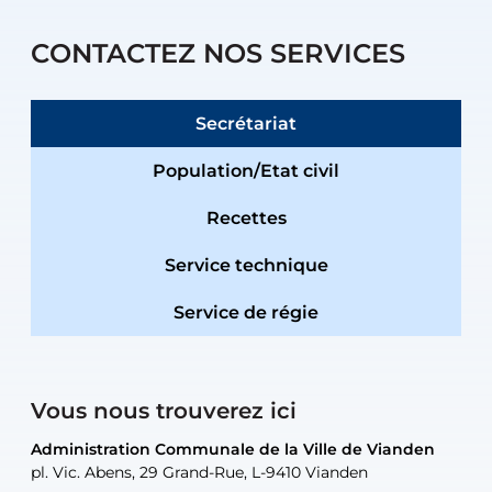
CONTACTEZ NOS SERVICES
Secrétariat
Population/Etat civil
Recettes
Service technique
Service de régie
Vous nous trouverez ici
Administration Communale de la Ville de Vianden
Administration Communale de la Ville de Vianden
Administration Communale de la Ville de Vianden
Administration Communale de la Ville de Vianden
Atelier Communal de la Ville de Vianden
pl. Vic. Abens, 29 Grand-Rue, L-9410 Vianden
pl. Vic. Abens, 29 Grand-Rue, L-9410 Vianden
pl. Vic. Abens, 29 Grand-Rue, L-9410 Vianden
pl. Vic. Abens, 29 Grand-Rue, L-9410 Vianden
30, rue Neugarten, L-9422 Vianden