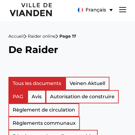
De
Menu
Français
Raider
de
Accueil
Raider online
Page 17
navigation
De Raider
principal
Liste
Tous les documents
Veinen Aktuell
PAG
Avis
Autorisation de construire
des
Règlement de circulation
documents
Règlements communaux
officiels