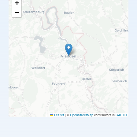
+
−
Leaflet
|
©
OpenStreetMap
contributors ©
CARTO