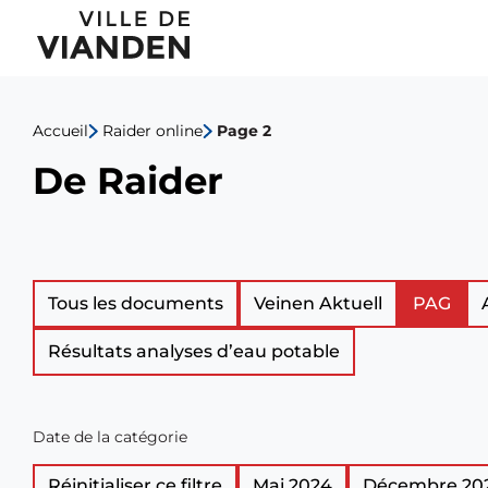
De
Menu
Raider
de
Accueil
Raider online
Page 2
navigation
De Raider
principal
Liste
Tous les documents
Veinen Aktuell
PAG
Résultats analyses d’eau potable
des
documents
Date de la catégorie
officiels
Réinitialiser ce filtre
Mai 2024
Décembre 20