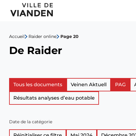
De
Menu
Raider
de
Accueil
Raider online
Page 20
navigation
De Raider
principal
Liste
Tous les documents
Veinen Aktuell
PAG
Résultats analyses d’eau potable
des
documents
Date de la catégorie
officiels
Réinitialiser ce filtre
Mai 2024
Décembre 20