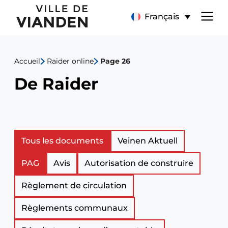
De
Menu
Français
Raider
de
Accueil
Raider online
Page 26
navigation
De Raider
principal
Liste
Tous les documents
Veinen Aktuell
PAG
Avis
Autorisation de construire
des
Règlement de circulation
documents
Règlements communaux
officiels