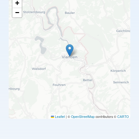
+
−
Leaflet
|
©
OpenStreetMap
contributors ©
CARTO