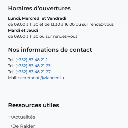
Horaires d’ouvertures
Lundi, Mercredi et Vendredi
Lundi, Mercredi et Vendredi
uniquement sur rendez-vous
uniquement sur rendez-vous
uniquement sur rendez-vous
de 09.00 à 11.30 et de 13.30 à 16.00 ou sur rendez-vous
de 09.00 à 11.30 et de 13.30 à 16.00 ou sur rendez-vous
Mardi et Jeudi
Mardi et Jeudi
de 09.00 à 11.30 ou sur rendez-vous
de 09.00 à 11.30 ou sur rendez-vous
Tel:
Mail:
Tel:
(+352) 83 48 21-24
(+352) 83 48 21-51
aisha.abdullah@vianden.lu
Mail:
Tel:
Tel:
(+352) 83 48 21-31
Permanence (Fuite d’eau) : 83 48 21 61
recette@vianden.lu
Nos informations de contact
Mail:
Mail:
jos.coremans@vianden.lu
atelier@vianden.lu
Tel:
Tel:
(+352) 83 48 21-1
(+352) 83 48 21-20
Tel:
Tel:
(+352) 83 48 21-23
(+352) 83 48 21-22
Tel:
Mail:
(+352) 83 48 21-27
sofia.carvalho@vianden.lu
Mail:
Mail:
secretariat@vianden.lu
diane.storn@vianden.lu
Ressources utiles
Actualités
De Raider