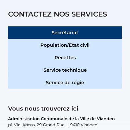
CONTACTEZ NOS SERVICES
Secrétariat
Population/Etat civil
Recettes
Service technique
Service de régie
Vous nous trouverez ici
Administration Communale de la Ville de Vianden
Administration Communale de la Ville de Vianden
Administration Communale de la Ville de Vianden
Administration Communale de la Ville de Vianden
Atelier Communal de la Ville de Vianden
pl. Vic. Abens, 29 Grand-Rue, L-9410 Vianden
pl. Vic. Abens, 29 Grand-Rue, L-9410 Vianden
pl. Vic. Abens, 29 Grand-Rue, L-9410 Vianden
pl. Vic. Abens, 29 Grand-Rue, L-9410 Vianden
30, rue Neugarten, L-9422 Vianden