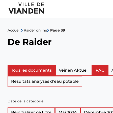
De
Menu
Raider
de
Accueil
Raider online
Page 39
navigation
De Raider
principal
Liste
Tous les documents
Veinen Aktuell
PAG
Résultats analyses d’eau potable
des
documents
Date de la catégorie
officiels
Réinitialiser ce filtre
Mai 2024
Décembre 20