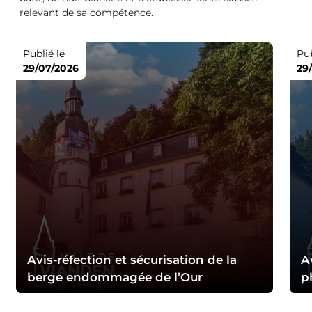
relevant de sa compétence.
Publié le
Pub
29/07/2026
29
Avis-réfection et sécurisation de la
A
berge endommagée de l’Our
p