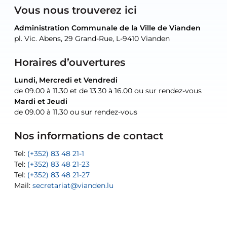
Vous nous trouverez ici
Administration Communale de la Ville de Vianden
Administration Communale de la Ville de Vianden
Administration Communale de la Ville de Vianden
Administration Communale de la Ville de Vianden
Atelier Communal de la Ville de Vianden
pl. Vic. Abens, 29 Grand-Rue, L-9410 Vianden
pl. Vic. Abens, 29 Grand-Rue, L-9410 Vianden
pl. Vic. Abens, 29 Grand-Rue, L-9410 Vianden
pl. Vic. Abens, 29 Grand-Rue, L-9410 Vianden
30, rue Neugarten, L-9422 Vianden
Horaires d’ouvertures
Lundi, Mercredi et Vendredi
Lundi, Mercredi et Vendredi
uniquement sur rendez-vous
uniquement sur rendez-vous
uniquement sur rendez-vous
de 09.00 à 11.30 et de 13.30 à 16.00 ou sur rendez-vous
de 09.00 à 11.30 et de 13.30 à 16.00 ou sur rendez-vous
Mardi et Jeudi
Mardi et Jeudi
de 09.00 à 11.30 ou sur rendez-vous
de 09.00 à 11.30 ou sur rendez-vous
Tel:
Mail:
Tel:
(+352) 83 48 21-24
(+352) 83 48 21-51
aisha.abdullah@vianden.lu
Mail:
Tel:
Tel:
(+352) 83 48 21-31
Permanence (Fuite d’eau) : 83 48 21 61
recette@vianden.lu
Nos informations de contact
Mail:
Mail:
jos.coremans@vianden.lu
atelier@vianden.lu
Tel:
Tel:
(+352) 83 48 21-1
(+352) 83 48 21-20
Tel:
Tel:
(+352) 83 48 21-23
(+352) 83 48 21-22
Tel:
Mail:
(+352) 83 48 21-27
sofia.carvalho@vianden.lu
Mail:
Mail:
secretariat@vianden.lu
diane.storn@vianden.lu