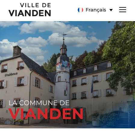
Page
Menu
Français
d’accueil
de
navigation
principal
LA COMMUNE DE
VIANDEN