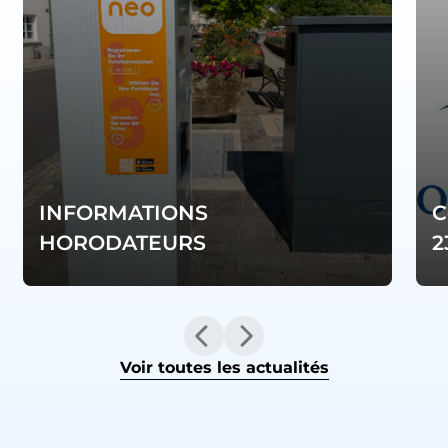
INFORMATIONS
C
HORODATEURS
2
Voir toutes les actualités