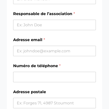
r
y
s
é
s
s
Responsable de l’association
*
e
r
v
a
t
Adresse email
*
i
o
n
Numéro de téléphone
*
Adresse postale