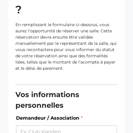
?
En remplissant le formulaire ci-dessous, vous
aurez l'opportunité de réserver une salle. Cette
réservation devra ensuite être validée
manuellement par le représentant de la salle, qui
vous recontactera pour vous informer du statut
de votre réservation ainsi que des formalités
liées, telles que le montant de l'acompte à payer
et le délai de paiement.
T
S
b
a
i
t
e
f
Vos informations
t
a
f
t
r
t
o
e
personnelles
e
u
r
r
d
s
e
_
Demandeur / Association
*
e
_
d
l
d
a
a
a
y