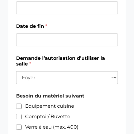
Date de fin
*
D
D
Demande l’autorisation d’utiliser la
a
a
salle
*
t
t
e
e
d
d
e
e
d
f
é
i
Besoin du matériel suivant
b
n
u
D
Equipement cuisine
t
E
D
V
Comptoir/ Buvette
E
V
Verre à eau (max. 400)