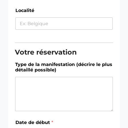
Localité
Votre réservation
d
Type de la manifestation (décrire le plus
é
détaillé possible)
b
u
t
l
a
*
Date de début
*