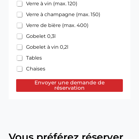
Verre à vin (max. 120)
Verre à champagne (max. 150)
Verre de bière (max. 400)
Gobelet 0,3l
Gobelet à vin 0,2l
Tables
Chaises
Envoyer une demande de
réservation
A
l
t
e
r
n
Vous préférez réserver
a