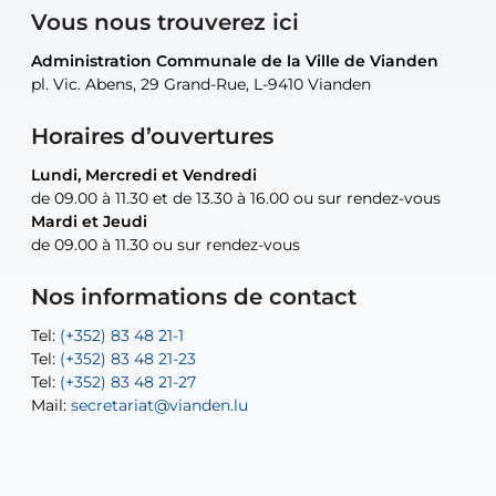
Vous nous trouverez ici
Administration Communale de la Ville de Vianden
Administration Communale de la Ville de Vianden
Administration Communale de la Ville de Vianden
Administration Communale de la Ville de Vianden
Atelier Communal de la Ville de Vianden
pl. Vic. Abens, 29 Grand-Rue, L-9410 Vianden
pl. Vic. Abens, 29 Grand-Rue, L-9410 Vianden
pl. Vic. Abens, 29 Grand-Rue, L-9410 Vianden
pl. Vic. Abens, 29 Grand-Rue, L-9410 Vianden
30, rue Neugarten, L-9422 Vianden
Horaires d’ouvertures
Lundi, Mercredi et Vendredi
Lundi, Mercredi et Vendredi
uniquement sur rendez-vous
uniquement sur rendez-vous
uniquement sur rendez-vous
de 09.00 à 11.30 et de 13.30 à 16.00 ou sur rendez-vous
de 09.00 à 11.30 et de 13.30 à 16.00 ou sur rendez-vous
Mardi et Jeudi
Mardi et Jeudi
de 09.00 à 11.30 ou sur rendez-vous
de 09.00 à 11.30 ou sur rendez-vous
Tel:
Mail:
Tel:
(+352) 83 48 21-24
(+352) 83 48 21-51
aisha.abdullah@vianden.lu
Mail:
Tel:
Tel:
(+352) 83 48 21-31
Permanence (Fuite d’eau) : 83 48 21 61
recette@vianden.lu
Nos informations de contact
Mail:
Mail:
jos.coremans@vianden.lu
atelier@vianden.lu
Tel:
Tel:
(+352) 83 48 21-1
(+352) 83 48 21-20
Tel:
Tel:
(+352) 83 48 21-23
(+352) 83 48 21-22
Tel:
Mail:
(+352) 83 48 21-27
sofia.carvalho@vianden.lu
Mail:
Mail:
secretariat@vianden.lu
diane.storn@vianden.lu