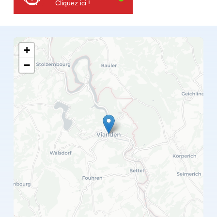
Cliquez ici !
+
−