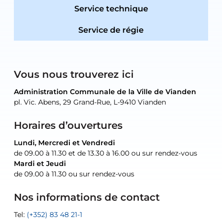
Service technique
Service de régie
Vous nous trouverez ici
Administration Communale de la Ville de Vianden
Administration Communale de la Ville de Vianden
Administration Communale de la Ville de Vianden
Administration Communale de la Ville de Vianden
Atelier Communal de la Ville de Vianden
pl. Vic. Abens, 29 Grand-Rue, L-9410 Vianden
pl. Vic. Abens, 29 Grand-Rue, L-9410 Vianden
pl. Vic. Abens, 29 Grand-Rue, L-9410 Vianden
pl. Vic. Abens, 29 Grand-Rue, L-9410 Vianden
30, rue Neugarten, L-9422 Vianden
Horaires d’ouvertures
Lundi, Mercredi et Vendredi
Lundi, Mercredi et Vendredi
uniquement sur rendez-vous
uniquement sur rendez-vous
uniquement sur rendez-vous
de 09.00 à 11.30 et de 13.30 à 16.00 ou sur rendez-vous
de 09.00 à 11.30 et de 13.30 à 16.00 ou sur rendez-vous
Mardi et Jeudi
Mardi et Jeudi
de 09.00 à 11.30 ou sur rendez-vous
de 09.00 à 11.30 ou sur rendez-vous
Tel:
Mail:
Tel:
(+352) 83 48 21-24
(+352) 83 48 21-51
aisha.abdullah@vianden.lu
Mail:
Tel:
Tel:
(+352) 83 48 21-31
Permanence (Fuite d’eau) : 83 48 21 61
recette@vianden.lu
Nos informations de contact
Mail:
Mail:
jos.coremans@vianden.lu
atelier@vianden.lu
Tel:
Tel:
(+352) 83 48 21-1
(+352) 83 48 21-20