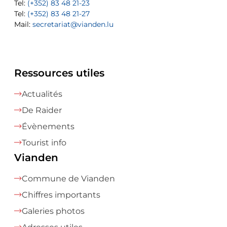
Tel:
Tel:
(+352) 83 48 21-23
(+352) 83 48 21-22
Tel:
Mail:
(+352) 83 48 21-27
sofia.carvalho@vianden.lu
Mail:
Mail:
secretariat@vianden.lu
diane.storn@vianden.lu
Ressources utiles
Actualités
De Raider
Évènements
Tourist info
Vianden
Commune de Vianden
Chiffres importants
Galeries photos