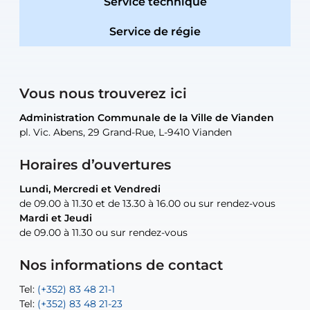
Service technique
Service de régie
Vous nous trouverez ici
Administration Communale de la Ville de Vianden
Administration Communale de la Ville de Vianden
Administration Communale de la Ville de Vianden
Administration Communale de la Ville de Vianden
Atelier Communal de la Ville de Vianden
pl. Vic. Abens, 29 Grand-Rue, L-9410 Vianden
pl. Vic. Abens, 29 Grand-Rue, L-9410 Vianden
pl. Vic. Abens, 29 Grand-Rue, L-9410 Vianden
pl. Vic. Abens, 29 Grand-Rue, L-9410 Vianden
30, rue Neugarten, L-9422 Vianden
Horaires d’ouvertures
Lundi, Mercredi et Vendredi
Lundi, Mercredi et Vendredi
uniquement sur rendez-vous
uniquement sur rendez-vous
uniquement sur rendez-vous
de 09.00 à 11.30 et de 13.30 à 16.00 ou sur rendez-vous
de 09.00 à 11.30 et de 13.30 à 16.00 ou sur rendez-vous
Mardi et Jeudi
Mardi et Jeudi
de 09.00 à 11.30 ou sur rendez-vous
de 09.00 à 11.30 ou sur rendez-vous
Tel:
Mail:
Tel:
(+352) 83 48 21-24
(+352) 83 48 21-51
aisha.abdullah@vianden.lu
Mail:
Tel:
Tel:
(+352) 83 48 21-31
Permanence (Fuite d’eau) : 83 48 21 61
recette@vianden.lu
Nos informations de contact
Mail:
Mail:
jos.coremans@vianden.lu
atelier@vianden.lu
Tel:
Tel:
(+352) 83 48 21-1
(+352) 83 48 21-20
Tel:
Tel:
(+352) 83 48 21-23
(+352) 83 48 21-22