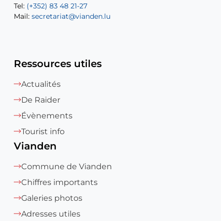
Tel:
Mail:
(+352) 83 48 21-27
sofia.carvalho@vianden.lu
Mail:
Mail:
secretariat@vianden.lu
diane.storn@vianden.lu
Ressources utiles
Actualités
De Raider
Évènements
Tourist info
Vianden
Commune de Vianden
Chiffres importants
Galeries photos
Adresses utiles