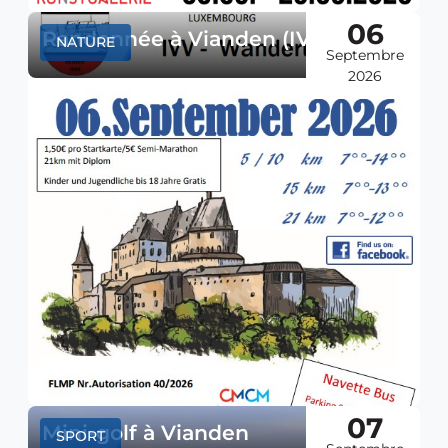
06
Randonnée à Vianden (IVV)
NATURE
Septembre
2026
07
Mini-golf à Vianden
SPORT