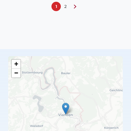
1
2
+
−