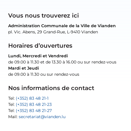
Vous nous trouverez ici
Administration Communale de la Ville de Vianden
Administration Communale de la Ville de Vianden
Administration Communale de la Ville de Vianden
Administration Communale de la Ville de Vianden
Atelier Communal de la Ville de Vianden
pl. Vic. Abens, 29 Grand-Rue, L-9410 Vianden
pl. Vic. Abens, 29 Grand-Rue, L-9410 Vianden
pl. Vic. Abens, 29 Grand-Rue, L-9410 Vianden
pl. Vic. Abens, 29 Grand-Rue, L-9410 Vianden
30, rue Neugarten, L-9422 Vianden
Horaires d’ouvertures
Lundi, Mercredi et Vendredi
Lundi, Mercredi et Vendredi
uniquement sur rendez-vous
uniquement sur rendez-vous
uniquement sur rendez-vous
de 09.00 à 11.30 et de 13.30 à 16.00 ou sur rendez-vous
de 09.00 à 11.30 et de 13.30 à 16.00 ou sur rendez-vous
Mardi et Jeudi
Mardi et Jeudi
de 09.00 à 11.30 ou sur rendez-vous
de 09.00 à 11.30 ou sur rendez-vous
Tel:
Mail:
Tel:
(+352) 83 48 21-24
(+352) 83 48 21-51
aisha.abdullah@vianden.lu
Mail:
Tel:
Tel:
(+352) 83 48 21-31
Permanence (Fuite d’eau) : 83 48 21 61
recette@vianden.lu
Nos informations de contact
Mail:
Mail:
jos.coremans@vianden.lu
atelier@vianden.lu
Tel:
Tel:
(+352) 83 48 21-1
(+352) 83 48 21-20
Tel:
Tel:
(+352) 83 48 21-23
(+352) 83 48 21-22
Tel:
Mail:
(+352) 83 48 21-27
sofia.carvalho@vianden.lu
Mail:
Mail:
secretariat@vianden.lu
diane.storn@vianden.lu