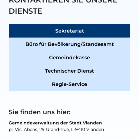
DIENSTE
Sekretariat
Büro für Bevölkerung/Standesamt
Gemeindekasse
Technischer Dienst
Regie-Service
Sie finden uns hier:
Gemeindeverwaltung der Stadt Vianden
Gemeindeverwaltung der Stadt Vianden
Gemeindeverwaltung der Stadt Vianden
Gemeindeverwaltung der Stadt Vianden
Gemeindewerkstatt der Stadt Vianden
pl. Vic. Abens, 29 Grand-Rue, L-9410 Vianden
pl. Vic. Abens, 29 Grand-Rue, L-9410 Vianden
pl. Vic. Abens, 29 Grand-Rue, L-9410 Vianden
pl. Vic. Abens, 29 Grand-Rue, L-9410 Vianden
30, rue Neugarten, L-9422 Vianden