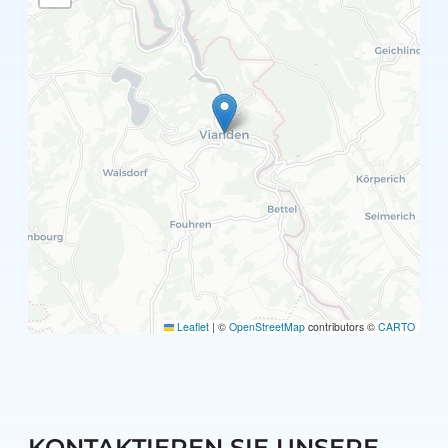
Leaflet
|
©
OpenStreetMap
contributors ©
CARTO
KONTAKTIEREN SIE UNSERE