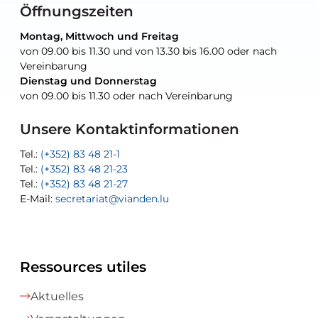
Öffnungszeiten
Montag, Mittwoch und Freitag
Montag, Mittwoch und Freitag
nur nach Vereinbarung
nur nach Vereinbarung
nur nach Vereinbarung
von 09.00 bis 11.30 und von 13.30 bis 16.00 oder nach
von 09.00 bis 11.30 und von 13.30 bis 16.00 oder nach
Vereinbarung
Vereinbarung
Dienstag und Donnerstag
Dienstag und Donnerstag
Tel.:
E-Mail:
Tel.:
(+352) 83 48 21-24
(+352) 83 48 21-51
aisha.abdullah@vianden.lu
von 09.00 bis 11.30 oder nach Vereinbarung
von 09.00 bis 11.30 oder nach Vereinbarung
E-Mail:
Tel.:
Tel.:
(+352)83 48 21-31
Permanence (Fuite d’eau) : 83 48 21 61
recette@vianden.lu
E-Mail:
E-Mail:
jos.cormemans@vianden.lu
atelier@vianden.lu
Unsere Kontaktinformationen
Tel.:
Tel.:
(+352) 83 48 21-1
(+352) 83 48 21-20
Tel.:
Tel.:
(+352) 83 48 21-23
(+352) 83 48 21-22
Tel.:
E-Mail:
(+352) 83 48 21-27
sofia.carvalho@vianden.lu
E-Mail:
E-Mail:
secretariat@vianden.lu
diane.storn@vianden.lu
Ressources utiles
Aktuelles