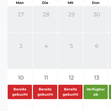
reservierenden
Mon
Die
Mit
Don
Räume
27
28
29
30
3
4
5
6
10
11
12
13
Bereits
Bereits
Bereits
Verfügbar
gebucht
gebucht
gebucht
ab