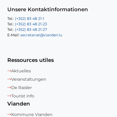
E-Mail:
Tel.:
Tel.:
(+352)83 48 21-31
Permanence (Fuite d’eau) : 83 48 21 61
recette@vianden.lu
E-Mail:
E-Mail:
jos.cormemans@vianden.lu
atelier@vianden.lu
Unsere Kontaktinformationen
Tel.:
Tel.:
(+352) 83 48 21-1
(+352) 83 48 21-20
Tel.:
Tel.:
(+352) 83 48 21-23
(+352) 83 48 21-22
Tel.:
E-Mail:
(+352) 83 48 21-27
sofia.carvalho@vianden.lu
E-Mail:
E-Mail:
secretariat@vianden.lu
diane.storn@vianden.lu
Ressources utiles
Aktuelles
Veranstaltungen
De Raider
Tourist info
Vianden
Kommune Vianden