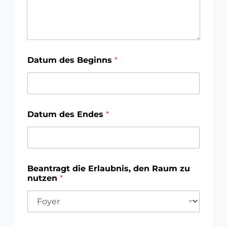
Datum des Beginns
*
Datum des Endes
*
D
D
Beantragt die Erlaubnis, den Raum zu
a
a
nutzen
*
t
t
e
e
d
d
e
e
d
f