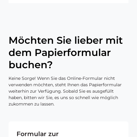
h
l
l
t
e
*
e
R
r
a
n
u
Möchten Sie lieber mit
a
m
t
dem Papierformular
i
v
buchen?
e
:
Keine Sorge! Wenn Sie das Online-Formular nicht
verwenden möchten, steht Ihnen das Papierformular
weiterhin zur Verfügung. Sobald Sie es ausgefüllt
haben, bitten wir Sie, es uns so schnell wie möglich
zukommen zu lassen.
Formular zur