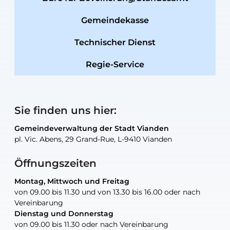
Gemeindekasse
Technischer Dienst
Regie-Service
Sie finden uns hier:
Gemeindeverwaltung der Stadt Vianden
Gemeindeverwaltung der Stadt Vianden
Gemeindeverwaltung der Stadt Vianden
Gemeindeverwaltung der Stadt Vianden
Gemeindewerkstatt der Stadt Vianden
pl. Vic. Abens, 29 Grand-Rue, L-9410 Vianden
pl. Vic. Abens, 29 Grand-Rue, L-9410 Vianden
pl. Vic. Abens, 29 Grand-Rue, L-9410 Vianden
pl. Vic. Abens, 29 Grand-Rue, L-9410 Vianden
30, rue Neugarten, L-9422 Vianden
Öffnungszeiten
Montag, Mittwoch und Freitag
Montag, Mittwoch und Freitag
nur nach Vereinbarung
nur nach Vereinbarung
nur nach Vereinbarung
von 09.00 bis 11.30 und von 13.30 bis 16.00 oder nach
von 09.00 bis 11.30 und von 13.30 bis 16.00 oder nach
Vereinbarung
Vereinbarung
Dienstag und Donnerstag
Dienstag und Donnerstag
Tel.:
E-Mail:
Tel.:
(+352) 83 48 21-24
(+352) 83 48 21-51
aisha.abdullah@vianden.lu
von 09.00 bis 11.30 oder nach Vereinbarung
von 09.00 bis 11.30 oder nach Vereinbarung