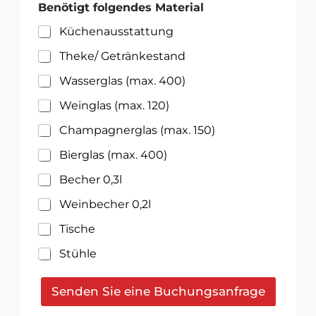
é
i
Benötigt folgendes Material
b
n
u
D
Küchenausstattung
t
E
D
V
Theke/ Getränkestand
E
V
Wasserglas (max. 400)
Weinglas (max. 120)
Champagnerglas (max. 150)
Bierglas (max. 400)
Becher 0,3l
Weinbecher 0,2l
Tische
Stühle
S
Senden Sie eine Buchungsanfrage
t
ü
A