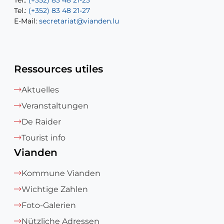
Tel.:
Tel.:
(+352) 83 48 21-23
(+352) 83 48 21-22
Tel.:
E-Mail:
(+352) 83 48 21-27
sofia.carvalho@vianden.lu
E-Mail:
E-Mail:
secretariat@vianden.lu
diane.storn@vianden.lu
Ressources utiles
Aktuelles
Veranstaltungen
De Raider
Tourist info
Vianden
Kommune Vianden
Wichtige Zahlen
Foto-Galerien
Nützliche Adressen