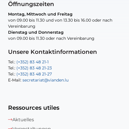
Öffnungszeiten
Montag, Mittwoch und Freitag
Montag, Mittwoch und Freitag
nur nach Vereinbarung
nur nach Vereinbarung
nur nach Vereinbarung
von 09.00 bis 11.30 und von 13.30 bis 16.00 oder nach
von 09.00 bis 11.30 und von 13.30 bis 16.00 oder nach
Vereinbarung
Vereinbarung
Dienstag und Donnerstag
Dienstag und Donnerstag
Tel.:
E-Mail:
Tel.:
(+352) 83 48 21-24
(+352) 83 48 21-51
aisha.abdullah@vianden.lu
von 09.00 bis 11.30 oder nach Vereinbarung
von 09.00 bis 11.30 oder nach Vereinbarung
E-Mail:
Tel.:
Tel.:
(+352)83 48 21-31
Permanence (Fuite d’eau) : 83 48 21 61
recette@vianden.lu
E-Mail:
E-Mail:
jos.cormemans@vianden.lu
atelier@vianden.lu
Unsere Kontaktinformationen
Tel.:
Tel.:
(+352) 83 48 21-1
(+352) 83 48 21-20
Tel.:
Tel.:
(+352) 83 48 21-23
(+352) 83 48 21-22
Tel.:
E-Mail:
(+352) 83 48 21-27
sofia.carvalho@vianden.lu
E-Mail:
E-Mail:
secretariat@vianden.lu
diane.storn@vianden.lu
Ressources utiles
Aktuelles
Veranstaltungen