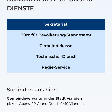
DIENSTE
Sekretariat
Büro für Bevölkerung/Standesamt
Gemeindekasse
Technischer Dienst
Regie-Service
Sie finden uns hier:
Gemeindeverwaltung der Stadt Vianden
Gemeindeverwaltung der Stadt Vianden
Gemeindeverwaltung der Stadt Vianden
Gemeindeverwaltung der Stadt Vianden
Gemeindewerkstatt der Stadt Vianden
pl. Vic. Abens, 29 Grand-Rue, L-9410 Vianden
pl. Vic. Abens, 29 Grand-Rue, L-9410 Vianden
pl. Vic. Abens, 29 Grand-Rue, L-9410 Vianden
pl. Vic. Abens, 29 Grand-Rue, L-9410 Vianden
30, rue Neugarten, L-9422 Vianden