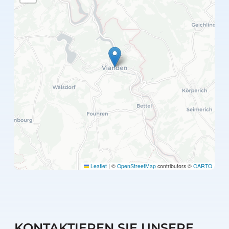
Leaflet
|
©
OpenStreetMap
contributors ©
CARTO
KONTAKTIEREN SIE UNSERE