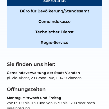
Sekretariat
Büro für Bevölkerung/Standesamt
Gemeindekasse
Technischer Dienst
Regie-Service
Sie finden uns hier:
Gemeindeverwaltung der Stadt Vianden
Gemeindeverwaltung der Stadt Vianden
Gemeindeverwaltung der Stadt Vianden
Gemeindeverwaltung der Stadt Vianden
Gemeindewerkstatt der Stadt Vianden
pl. Vic. Abens, 29 Grand-Rue, L-9410 Vianden
pl. Vic. Abens, 29 Grand-Rue, L-9410 Vianden
pl. Vic. Abens, 29 Grand-Rue, L-9410 Vianden
pl. Vic. Abens, 29 Grand-Rue, L-9410 Vianden
30, rue Neugarten, L-9422 Vianden
Öffnungszeiten
Montag, Mittwoch und Freitag
Montag, Mittwoch und Freitag
nur nach Vereinbarung
nur nach Vereinbarung
nur nach Vereinbarung
von 09.00 bis 11.30 und von 13.30 bis 16.00 oder nach
von 09.00 bis 11.30 und von 13.30 bis 16.00 oder nach
Vereinbarung
Vereinbarung