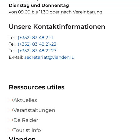
Dienstag und Donnerstag
Dienstag und Donnerstag
Tel.:
E-Mail:
Tel.:
(+352) 83 48 21-24
(+352) 83 48 21-51
aisha.abdullah@vianden.lu
von 09.00 bis 11.30 oder nach Vereinbarung
von 09.00 bis 11.30 oder nach Vereinbarung
E-Mail:
Tel.:
Tel.:
(+352)83 48 21-31
Permanence (Fuite d’eau) : 83 48 21 61
recette@vianden.lu
E-Mail:
E-Mail:
jos.cormemans@vianden.lu
atelier@vianden.lu
Unsere Kontaktinformationen
Tel.:
Tel.:
(+352) 83 48 21-1
(+352) 83 48 21-20
Tel.:
Tel.:
(+352) 83 48 21-23
(+352) 83 48 21-22
Tel.:
E-Mail:
(+352) 83 48 21-27
sofia.carvalho@vianden.lu
E-Mail:
E-Mail:
secretariat@vianden.lu
diane.storn@vianden.lu
Ressources utiles
Aktuelles
Veranstaltungen
De Raider
Tourist info
Vianden