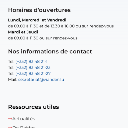
Horaires d’ouvertures
Lundi, Mercredi et Vendredi
Lundi, Mercredi et Vendredi
uniquement sur rendez-vous
uniquement sur rendez-vous
uniquement sur rendez-vous
de 09.00 à 11.30 et de 13.30 à 16.00 ou sur rendez-vous
de 09.00 à 11.30 et de 13.30 à 16.00 ou sur rendez-vous
Mardi et Jeudi
Mardi et Jeudi
de 09.00 à 11.30 ou sur rendez-vous
de 09.00 à 11.30 ou sur rendez-vous
Tel:
Mail:
Tel:
(+352) 83 48 21-24
(+352) 83 48 21-51
aisha.abdullah@vianden.lu
Mail:
Tel:
Tel:
(+352) 83 48 21-31
Permanence (Fuite d’eau) : 83 48 21 61
recette@vianden.lu
Nos informations de contact
Mail:
Mail:
jos.coremans@vianden.lu
atelier@vianden.lu
Tel:
Tel:
(+352) 83 48 21-1
(+352) 83 48 21-20
Tel:
Tel:
(+352) 83 48 21-23
(+352) 83 48 21-22
Tel:
Mail:
(+352) 83 48 21-27
sofia.carvalho@vianden.lu
Mail:
Mail:
secretariat@vianden.lu
diane.storn@vianden.lu
Ressources utiles
Actualités
De Raider