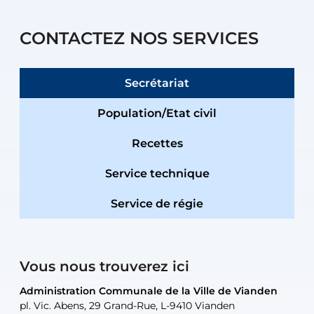
CONTACTEZ NOS SERVICES
Secrétariat
Population/Etat civil
Recettes
Service technique
Service de régie
Vous nous trouverez ici
Administration Communale de la Ville de Vianden
Administration Communale de la Ville de Vianden
Administration Communale de la Ville de Vianden
Administration Communale de la Ville de Vianden
Atelier Communal de la Ville de Vianden
pl. Vic. Abens, 29 Grand-Rue, L-9410 Vianden
pl. Vic. Abens, 29 Grand-Rue, L-9410 Vianden
pl. Vic. Abens, 29 Grand-Rue, L-9410 Vianden
pl. Vic. Abens, 29 Grand-Rue, L-9410 Vianden
30, rue Neugarten, L-9422 Vianden