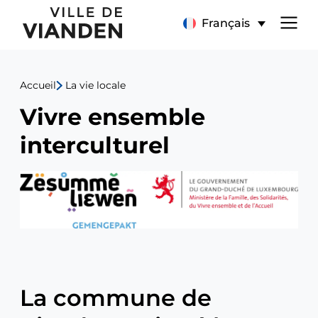
Vivre
Menu
Français
ensemble
de
Accueil
La vie locale
navigation
Vivre ensemble
principal
interculturel
La commune de