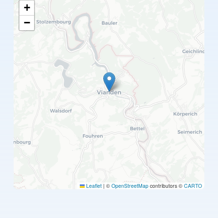
+
−
Leaflet
|
©
OpenStreetMap
contributors ©
CARTO