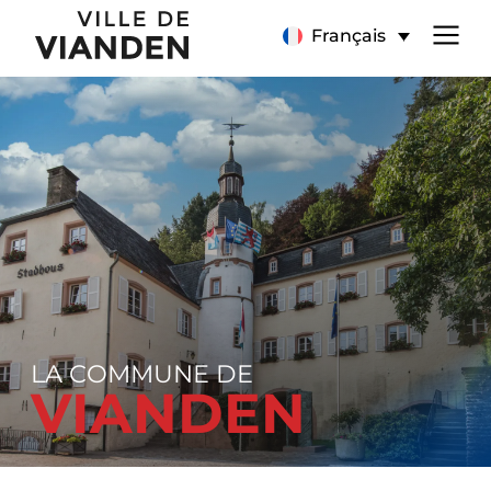
Page
Menu
Français
d’accueil
de
navigation
principal
LA COMMUNE DE
VIANDEN