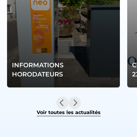
INFORMATIONS
C
HORODATEURS
2
Voir toutes les actualités