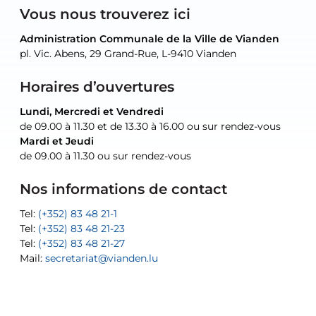
Vous nous trouverez ici
Administration Communale de la Ville de Vianden
Administration Communale de la Ville de Vianden
Administration Communale de la Ville de Vianden
Administration Communale de la Ville de Vianden
Atelier Communal de la Ville de Vianden
pl. Vic. Abens, 29 Grand-Rue, L-9410 Vianden
pl. Vic. Abens, 29 Grand-Rue, L-9410 Vianden
pl. Vic. Abens, 29 Grand-Rue, L-9410 Vianden
pl. Vic. Abens, 29 Grand-Rue, L-9410 Vianden
30, rue Neugarten, L-9422 Vianden
Horaires d’ouvertures
Lundi, Mercredi et Vendredi
Lundi, Mercredi et Vendredi
uniquement sur rendez-vous
uniquement sur rendez-vous
uniquement sur rendez-vous
de 09.00 à 11.30 et de 13.30 à 16.00 ou sur rendez-vous
de 09.00 à 11.30 et de 13.30 à 16.00 ou sur rendez-vous
Mardi et Jeudi
Mardi et Jeudi
de 09.00 à 11.30 ou sur rendez-vous
de 09.00 à 11.30 ou sur rendez-vous
Tel:
Mail:
Tel:
(+352) 83 48 21-24
(+352) 83 48 21-51
aisha.abdullah@vianden.lu
Mail:
Tel:
Tel:
(+352) 83 48 21-31
Permanence (Fuite d’eau) : 83 48 21 61
recette@vianden.lu
Nos informations de contact
Mail:
Mail:
jos.coremans@vianden.lu
atelier@vianden.lu
Tel:
Tel:
(+352) 83 48 21-1
(+352) 83 48 21-20
Tel:
Tel:
(+352) 83 48 21-23
(+352) 83 48 21-22
Tel:
Mail:
(+352) 83 48 21-27
sofia.carvalho@vianden.lu
Mail:
Mail:
secretariat@vianden.lu
diane.storn@vianden.lu