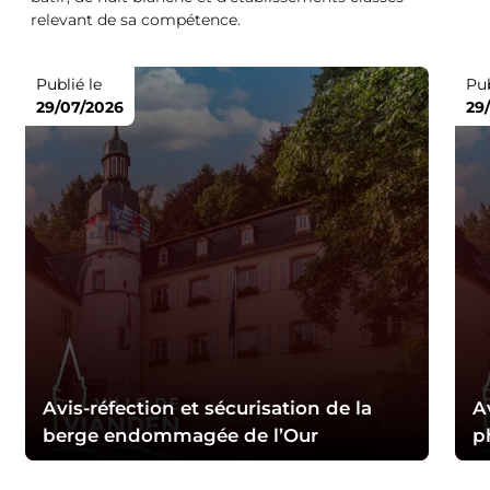
relevant de sa compétence.
Publié le
Pub
29/07/2026
29
Avis-réfection et sécurisation de la
A
berge endommagée de l’Our
p