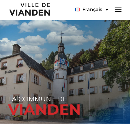
Page
Menu
Français
d’accueil
de
navigation
principal
LA COMMUNE DE
VIANDEN