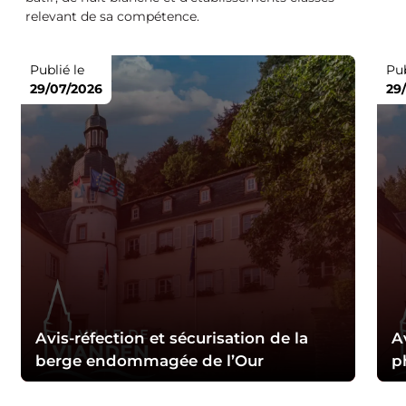
relevant de sa compétence.
Publié le
Pub
29/07/2026
29
Avis-réfection et sécurisation de la
A
berge endommagée de l’Our
p