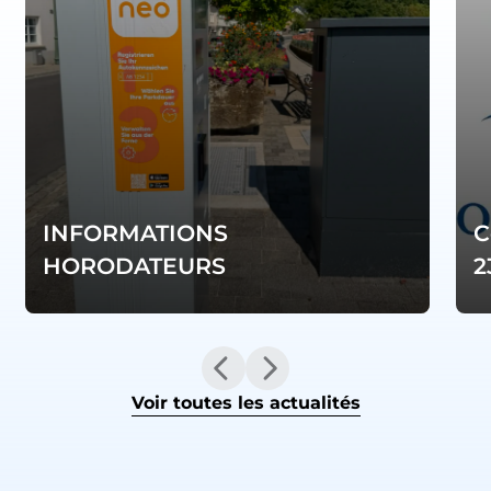
INFORMATIONS
C
HORODATEURS
2
Voir toutes les actualités