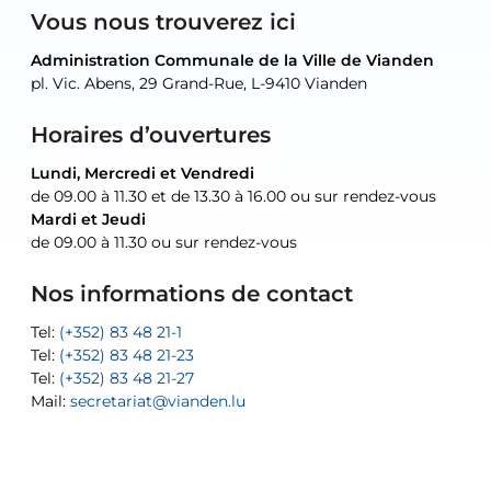
Vous nous trouverez ici
Administration Communale de la Ville de Vianden
Administration Communale de la Ville de Vianden
Administration Communale de la Ville de Vianden
Administration Communale de la Ville de Vianden
Atelier Communal de la Ville de Vianden
pl. Vic. Abens, 29 Grand-Rue, L-9410 Vianden
pl. Vic. Abens, 29 Grand-Rue, L-9410 Vianden
pl. Vic. Abens, 29 Grand-Rue, L-9410 Vianden
pl. Vic. Abens, 29 Grand-Rue, L-9410 Vianden
30, rue Neugarten, L-9422 Vianden
Horaires d’ouvertures
Lundi, Mercredi et Vendredi
Lundi, Mercredi et Vendredi
uniquement sur rendez-vous
uniquement sur rendez-vous
uniquement sur rendez-vous
de 09.00 à 11.30 et de 13.30 à 16.00 ou sur rendez-vous
de 09.00 à 11.30 et de 13.30 à 16.00 ou sur rendez-vous
Mardi et Jeudi
Mardi et Jeudi
de 09.00 à 11.30 ou sur rendez-vous
de 09.00 à 11.30 ou sur rendez-vous
Tel:
Mail:
Tel:
(+352) 83 48 21-24
(+352) 83 48 21-51
aisha.abdullah@vianden.lu
Mail:
Tel:
Tel:
(+352) 83 48 21-31
Permanence (Fuite d’eau) : 83 48 21 61
recette@vianden.lu
Nos informations de contact
Mail:
Mail:
jos.coremans@vianden.lu
atelier@vianden.lu
Tel:
Tel:
(+352) 83 48 21-1
(+352) 83 48 21-20
Tel:
Tel:
(+352) 83 48 21-23
(+352) 83 48 21-22
Tel:
Mail:
(+352) 83 48 21-27
sofia.carvalho@vianden.lu
Mail:
Mail:
secretariat@vianden.lu
diane.storn@vianden.lu