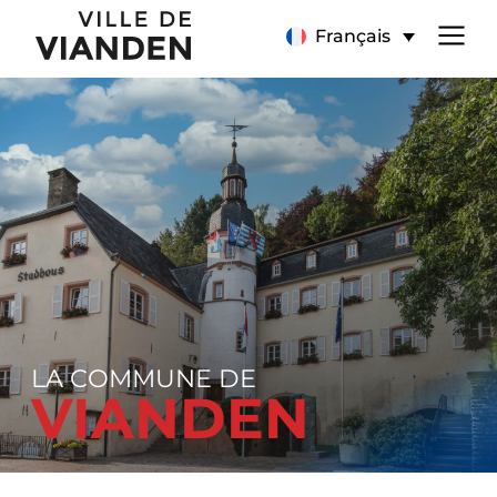
Page
Menu
Français
d’accueil
de
navigation
principal
LA COMMUNE DE
VIANDEN