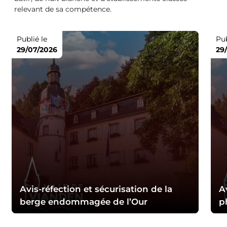
relevant de sa compétence.
Publié le
Pub
29/07/2026
29
Avis-réfection et sécurisation de la
A
berge endommagée de l’Our
p