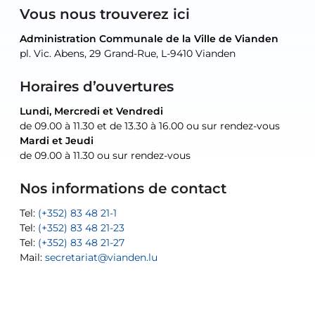
Vous nous trouverez ici
Administration Communale de la Ville de Vianden
Administration Communale de la Ville de Vianden
Administration Communale de la Ville de Vianden
Administration Communale de la Ville de Vianden
Atelier Communal de la Ville de Vianden
pl. Vic. Abens, 29 Grand-Rue, L-9410 Vianden
pl. Vic. Abens, 29 Grand-Rue, L-9410 Vianden
pl. Vic. Abens, 29 Grand-Rue, L-9410 Vianden
pl. Vic. Abens, 29 Grand-Rue, L-9410 Vianden
30, rue Neugarten, L-9422 Vianden
Horaires d’ouvertures
Lundi, Mercredi et Vendredi
Lundi, Mercredi et Vendredi
uniquement sur rendez-vous
uniquement sur rendez-vous
uniquement sur rendez-vous
de 09.00 à 11.30 et de 13.30 à 16.00 ou sur rendez-vous
de 09.00 à 11.30 et de 13.30 à 16.00 ou sur rendez-vous
Mardi et Jeudi
Mardi et Jeudi
de 09.00 à 11.30 ou sur rendez-vous
de 09.00 à 11.30 ou sur rendez-vous
Tel:
Mail:
Tel:
(+352) 83 48 21-24
(+352) 83 48 21-51
aisha.abdullah@vianden.lu
Mail:
Tel:
Tel:
(+352) 83 48 21-31
Permanence (Fuite d’eau) : 83 48 21 61
recette@vianden.lu
Nos informations de contact
Mail:
Mail:
jos.coremans@vianden.lu
atelier@vianden.lu
Tel:
Tel:
(+352) 83 48 21-1
(+352) 83 48 21-20
Tel:
Tel:
(+352) 83 48 21-23
(+352) 83 48 21-22
Tel:
Mail:
(+352) 83 48 21-27
sofia.carvalho@vianden.lu
Mail:
Mail:
secretariat@vianden.lu
diane.storn@vianden.lu