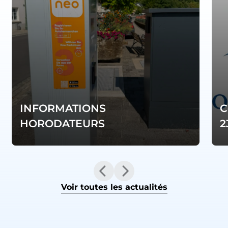
INFORMATIONS
C
HORODATEURS
2
Voir toutes les actualités