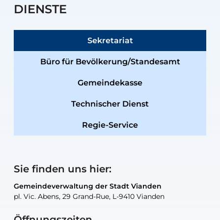
DIENSTE
Sekretariat
Büro für Bevölkerung/Standesamt
Gemeindekasse
Technischer Dienst
Regie-Service
Sie finden uns hier:
Gemeindeverwaltung der Stadt Vianden
Gemeindeverwaltung der Stadt Vianden
Gemeindeverwaltung der Stadt Vianden
Gemeindeverwaltung der Stadt Vianden
Gemeindewerkstatt der Stadt Vianden
pl. Vic. Abens, 29 Grand-Rue, L-9410 Vianden
pl. Vic. Abens, 29 Grand-Rue, L-9410 Vianden
pl. Vic. Abens, 29 Grand-Rue, L-9410 Vianden
pl. Vic. Abens, 29 Grand-Rue, L-9410 Vianden
30, rue Neugarten, L-9422 Vianden
Öffnungszeiten