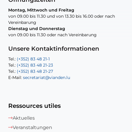
Montag, Mittwoch und Freitag
Montag, Mittwoch und Freitag
nur nach Vereinbarung
nur nach Vereinbarung
nur nach Vereinbarung
von 09.00 bis 11.30 und von 13.30 bis 16.00 oder nach
von 09.00 bis 11.30 und von 13.30 bis 16.00 oder nach
Vereinbarung
Vereinbarung
Dienstag und Donnerstag
Dienstag und Donnerstag
Tel.:
E-Mail:
Tel.:
(+352) 83 48 21-24
(+352) 83 48 21-51
aisha.abdullah@vianden.lu
von 09.00 bis 11.30 oder nach Vereinbarung
von 09.00 bis 11.30 oder nach Vereinbarung
E-Mail:
Tel.:
Tel.:
(+352)83 48 21-31
Permanence (Fuite d’eau) : 83 48 21 61
recette@vianden.lu
E-Mail:
E-Mail:
jos.cormemans@vianden.lu
atelier@vianden.lu
Unsere Kontaktinformationen
Tel.:
Tel.:
(+352) 83 48 21-1
(+352) 83 48 21-20
Tel.:
Tel.:
(+352) 83 48 21-23
(+352) 83 48 21-22
Tel.:
E-Mail:
(+352) 83 48 21-27
sofia.carvalho@vianden.lu
E-Mail:
E-Mail:
secretariat@vianden.lu
diane.storn@vianden.lu
Ressources utiles
Aktuelles
Veranstaltungen