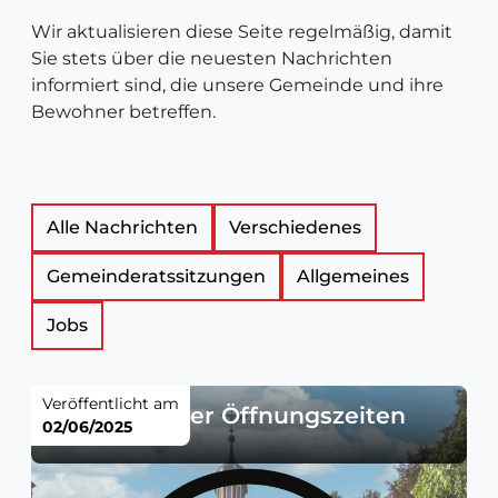
Wir aktualisieren diese Seite regelmäßig, damit
Sie stets über die neuesten Nachrichten
informiert sind, die unsere Gemeinde und ihre
Bewohner betreffen.
Liste
Alle Nachrichten
Verschiedenes
Gemeinderatssitzungen
Allgemeines
der
Jobs
Neuigkeitsartikel
Veröffentlicht am
Änderung der Öffnungszeiten
02/06/2025