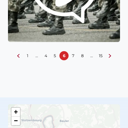
1
…
4
5
6
7
8
…
15
+
−