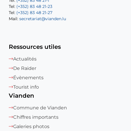
Tel:
Tel:
(+352) 83 48 21-1
(+352) 83 48 21-20
Tel:
Tel:
(+352) 83 48 21-23
(+352) 83 48 21-22
Tel:
Mail:
(+352) 83 48 21-27
sofia.carvalho@vianden.lu
Mail:
Mail:
secretariat@vianden.lu
diane.storn@vianden.lu
Ressources utiles
Actualités
De Raider
Évènements
Tourist info
Vianden
Commune de Vianden
Chiffres importants
Galeries photos