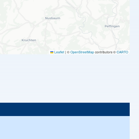
Leaflet
|
©
OpenStreetMap
contributors ©
CARTO