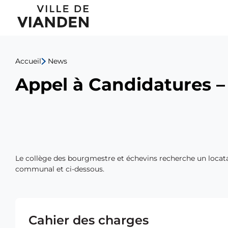
Appel
Menu
à
de
Candidatures
Accueil
News
navigation
–
Appel à Candidatures – 
principal
Exploitation
de
la
Le collège des bourgmestre et échevins recherche un locatai
Buvette
communal et ci-dessous.
du
Télésiège
Cahier des charges