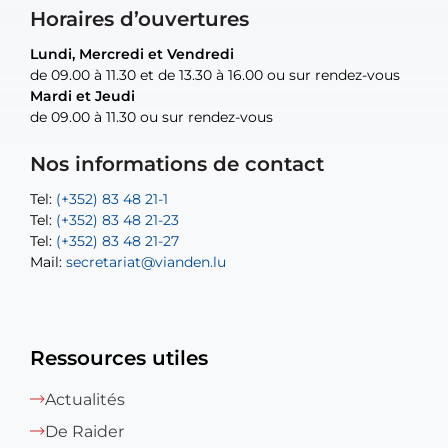
Horaires d’ouvertures
Lundi, Mercredi et Vendredi
Lundi, Mercredi et Vendredi
uniquement sur rendez-vous
uniquement sur rendez-vous
uniquement sur rendez-vous
de 09.00 à 11.30 et de 13.30 à 16.00 ou sur rendez-vous
de 09.00 à 11.30 et de 13.30 à 16.00 ou sur rendez-vous
Mardi et Jeudi
Mardi et Jeudi
de 09.00 à 11.30 ou sur rendez-vous
de 09.00 à 11.30 ou sur rendez-vous
Tel:
Mail:
Tel:
(+352) 83 48 21-24
(+352) 83 48 21-51
aisha.abdullah@vianden.lu
Mail:
Tel:
Tel:
(+352) 83 48 21-31
Permanence (Fuite d’eau) : 83 48 21 61
recette@vianden.lu
Nos informations de contact
Mail:
Mail:
jos.coremans@vianden.lu
atelier@vianden.lu
Tel:
Tel:
(+352) 83 48 21-1
(+352) 83 48 21-20
Tel:
Tel:
(+352) 83 48 21-23
(+352) 83 48 21-22
Tel:
Mail:
(+352) 83 48 21-27
sofia.carvalho@vianden.lu
Mail:
Mail:
secretariat@vianden.lu
diane.storn@vianden.lu
Ressources utiles
Actualités
De Raider