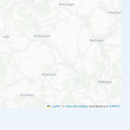
Leaflet
|
©
OpenStreetMap
contributors ©
CARTO