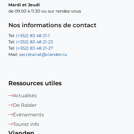
Mardi et Jeudi
Mardi et Jeudi
de 09.00 à 11.30 ou sur rendez-vous
de 09.00 à 11.30 ou sur rendez-vous
Tel:
Mail:
Tel:
(+352) 83 48 21-24
(+352) 83 48 21-51
aisha.abdullah@vianden.lu
Mail:
Tel:
Tel:
(+352) 83 48 21-31
Permanence (Fuite d’eau) : 83 48 21 61
recette@vianden.lu
Nos informations de contact
Mail:
Mail:
jos.coremans@vianden.lu
atelier@vianden.lu
Tel:
Tel:
(+352) 83 48 21-1
(+352) 83 48 21-20
Tel:
Tel:
(+352) 83 48 21-23
(+352) 83 48 21-22
Tel:
Mail:
(+352) 83 48 21-27
sofia.carvalho@vianden.lu
Mail:
Mail:
secretariat@vianden.lu
diane.storn@vianden.lu
Ressources utiles
Actualités
De Raider
Évènements
Tourist info
Vianden