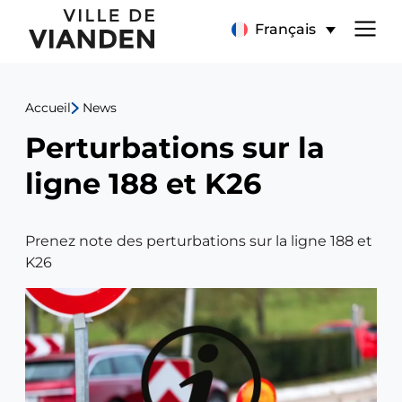
Avis
Menu
Français
de
de
perturbation
Accueil
News
navigation
2024/1245
Perturbations sur la
principal
du
ligne 188 et K26
13.12.2024
Prenez note des perturbations sur la ligne 188 et
K26