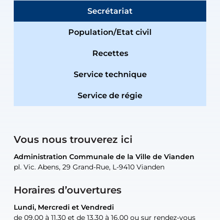
Secrétariat
Population/Etat civil
Recettes
Service technique
Service de régie
Vous nous trouverez ici
Administration Communale de la Ville de Vianden
Administration Communale de la Ville de Vianden
Administration Communale de la Ville de Vianden
Administration Communale de la Ville de Vianden
Atelier Communal de la Ville de Vianden
pl. Vic. Abens, 29 Grand-Rue, L-9410 Vianden
pl. Vic. Abens, 29 Grand-Rue, L-9410 Vianden
pl. Vic. Abens, 29 Grand-Rue, L-9410 Vianden
pl. Vic. Abens, 29 Grand-Rue, L-9410 Vianden
30, rue Neugarten, L-9422 Vianden
Horaires d’ouvertures
Lundi, Mercredi et Vendredi
Lundi, Mercredi et Vendredi
uniquement sur rendez-vous
uniquement sur rendez-vous
uniquement sur rendez-vous
de 09.00 à 11.30 et de 13.30 à 16.00 ou sur rendez-vous
de 09.00 à 11.30 et de 13.30 à 16.00 ou sur rendez-vous