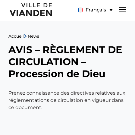
AVIS
Menu
Français
–
de
RÈGLEMENT
Accueil
News
navigation
DE
AVIS – RÈGLEMENT DE
principal
CIRCULATION
CIRCULATION –
–
Procession de Dieu
Procession
Prenez connaissance des directives relatives aux
de
réglementations de circulation en vigueur dans
ce document.
Dieu