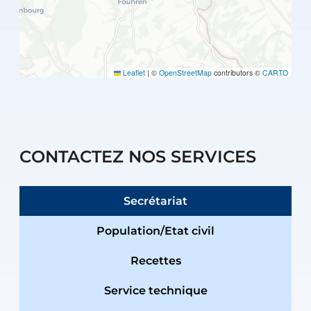
Leaflet
|
©
OpenStreetMap
contributors ©
CARTO
CONTACTEZ NOS SERVICES
Secrétariat
Population/Etat civil
Recettes
Service technique