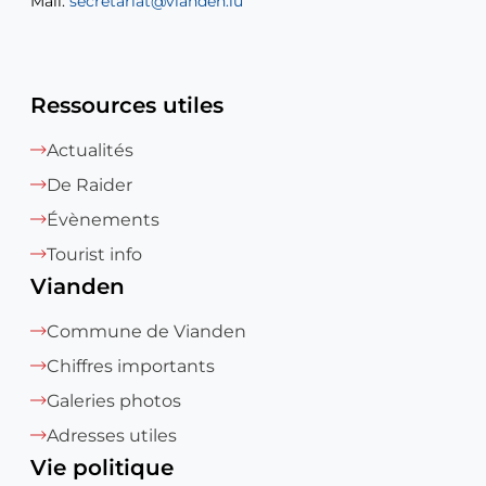
Mail:
Mail:
secretariat@vianden.lu
diane.storn@vianden.lu
Ressources utiles
Actualités
De Raider
Évènements
Tourist info
Vianden
Commune de Vianden
Chiffres importants
Galeries photos
Adresses utiles
Vie politique