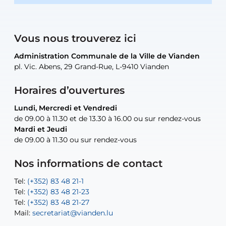
Vous nous trouverez ici
Administration Communale de la Ville de Vianden
Administration Communale de la Ville de Vianden
Administration Communale de la Ville de Vianden
Administration Communale de la Ville de Vianden
Atelier Communal de la Ville de Vianden
pl. Vic. Abens, 29 Grand-Rue, L-9410 Vianden
pl. Vic. Abens, 29 Grand-Rue, L-9410 Vianden
pl. Vic. Abens, 29 Grand-Rue, L-9410 Vianden
pl. Vic. Abens, 29 Grand-Rue, L-9410 Vianden
30, rue Neugarten, L-9422 Vianden
Horaires d’ouvertures
Lundi, Mercredi et Vendredi
Lundi, Mercredi et Vendredi
uniquement sur rendez-vous
uniquement sur rendez-vous
uniquement sur rendez-vous
de 09.00 à 11.30 et de 13.30 à 16.00 ou sur rendez-vous
de 09.00 à 11.30 et de 13.30 à 16.00 ou sur rendez-vous
Mardi et Jeudi
Mardi et Jeudi
de 09.00 à 11.30 ou sur rendez-vous
de 09.00 à 11.30 ou sur rendez-vous
Tel:
Mail:
Tel:
(+352) 83 48 21-24
(+352) 83 48 21-51
aisha.abdullah@vianden.lu
Mail:
Tel:
Tel:
(+352) 83 48 21-31
Permanence (Fuite d’eau) : 83 48 21 61
recette@vianden.lu
Nos informations de contact
Mail:
Mail:
jos.coremans@vianden.lu
atelier@vianden.lu
Tel:
Tel:
(+352) 83 48 21-1
(+352) 83 48 21-20
Tel:
Tel:
(+352) 83 48 21-23
(+352) 83 48 21-22
Tel:
Mail:
(+352) 83 48 21-27
sofia.carvalho@vianden.lu
Mail:
Mail:
secretariat@vianden.lu
diane.storn@vianden.lu