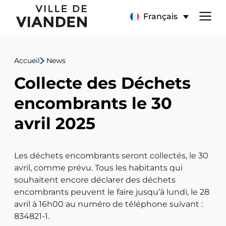
Collecte
Menu
Français
des
de
Déchets
Accueil
News
navigation
encombrants
Collecte des Déchets
principal
le
encombrants le 30
30
avril 2025
avril
Les déchets encombrants seront collectés, le 30
2025
avril, comme prévu. Tous les habitants qui
souhaitent encore déclarer des déchets
encombrants peuvent le faire jusqu’à lundi, le 28
avril à 16h00 au numéro de téléphone suivant :
834821-1.