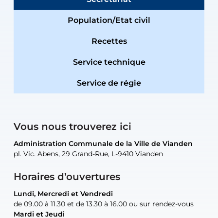
Population/Etat civil
Recettes
Service technique
Service de régie
Vous nous trouverez ici
Administration Communale de la Ville de Vianden
Administration Communale de la Ville de Vianden
Administration Communale de la Ville de Vianden
Administration Communale de la Ville de Vianden
Atelier Communal de la Ville de Vianden
pl. Vic. Abens, 29 Grand-Rue, L-9410 Vianden
pl. Vic. Abens, 29 Grand-Rue, L-9410 Vianden
pl. Vic. Abens, 29 Grand-Rue, L-9410 Vianden
pl. Vic. Abens, 29 Grand-Rue, L-9410 Vianden
30, rue Neugarten, L-9422 Vianden
Horaires d’ouvertures
Lundi, Mercredi et Vendredi
Lundi, Mercredi et Vendredi
uniquement sur rendez-vous
uniquement sur rendez-vous
uniquement sur rendez-vous
de 09.00 à 11.30 et de 13.30 à 16.00 ou sur rendez-vous
de 09.00 à 11.30 et de 13.30 à 16.00 ou sur rendez-vous
Mardi et Jeudi
Mardi et Jeudi