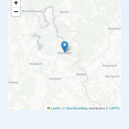
+
−
Leaflet
|
©
OpenStreetMap
contributors ©
CARTO