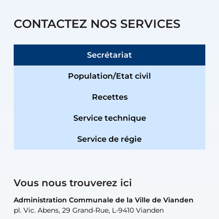
CONTACTEZ NOS SERVICES
Secrétariat
Population/Etat civil
Recettes
Service technique
Service de régie
Vous nous trouverez ici
Administration Communale de la Ville de Vianden
Administration Communale de la Ville de Vianden
Administration Communale de la Ville de Vianden
Administration Communale de la Ville de Vianden
Atelier Communal de la Ville de Vianden
pl. Vic. Abens, 29 Grand-Rue, L-9410 Vianden
pl. Vic. Abens, 29 Grand-Rue, L-9410 Vianden
pl. Vic. Abens, 29 Grand-Rue, L-9410 Vianden
pl. Vic. Abens, 29 Grand-Rue, L-9410 Vianden
30, rue Neugarten, L-9422 Vianden