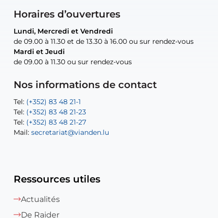
Horaires d’ouvertures
Lundi, Mercredi et Vendredi
Lundi, Mercredi et Vendredi
uniquement sur rendez-vous
uniquement sur rendez-vous
uniquement sur rendez-vous
de 09.00 à 11.30 et de 13.30 à 16.00 ou sur rendez-vous
de 09.00 à 11.30 et de 13.30 à 16.00 ou sur rendez-vous
Mardi et Jeudi
Mardi et Jeudi
de 09.00 à 11.30 ou sur rendez-vous
de 09.00 à 11.30 ou sur rendez-vous
Tel:
Mail:
Tel:
(+352) 83 48 21-24
(+352) 83 48 21-51
aisha.abdullah@vianden.lu
Mail:
Tel:
Tel:
(+352) 83 48 21-31
Permanence (Fuite d’eau) : 83 48 21 61
recette@vianden.lu
Nos informations de contact
Mail:
Mail:
jos.coremans@vianden.lu
atelier@vianden.lu
Tel:
Tel:
(+352) 83 48 21-1
(+352) 83 48 21-20
Tel:
Tel:
(+352) 83 48 21-23
(+352) 83 48 21-22
Tel:
Mail:
(+352) 83 48 21-27
sofia.carvalho@vianden.lu
Mail:
Mail:
secretariat@vianden.lu
diane.storn@vianden.lu
Ressources utiles
Actualités
De Raider