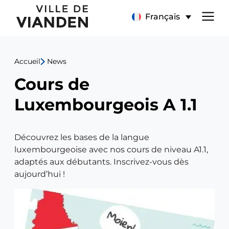
Cours
Menu
Français
de
de
Luxembourgeois
Accueil
News
navigation
A
Cours de
principal
1.1
Luxembourgeois A 1.1
Découvrez les bases de la langue
luxembourgeoise avec nos cours de niveau A1.1,
adaptés aux débutants. Inscrivez-vous dès
aujourd’hui !