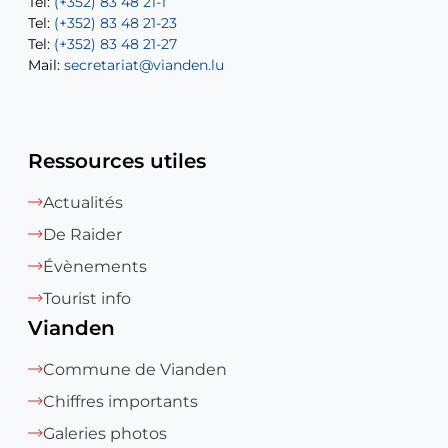
Tel:
Tel:
(+352) 83 48 21-1
(+352) 83 48 21-20
Tel:
Tel:
(+352) 83 48 21-23
(+352) 83 48 21-22
Tel:
Mail:
(+352) 83 48 21-27
sofia.carvalho@vianden.lu
Mail:
Mail:
secretariat@vianden.lu
diane.storn@vianden.lu
Ressources utiles
Actualités
De Raider
Évènements
Tourist info
Vianden
Commune de Vianden
Chiffres importants
Galeries photos