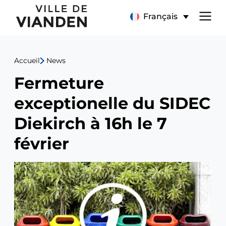
Fermeture
Menu
Français
exceptionelle
de
du
Accueil
News
navigation
SIDEC
Fermeture
principal
Diekirch
exceptionelle du SIDEC
à
Diekirch à 16h le 7
16h
février
le
7
février