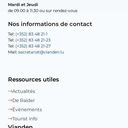
Mardi et Jeudi
Mardi et Jeudi
de 09.00 à 11.30 ou sur rendez-vous
de 09.00 à 11.30 ou sur rendez-vous
Tel:
Mail:
Tel:
(+352) 83 48 21-24
(+352) 83 48 21-51
aisha.abdullah@vianden.lu
Mail:
Tel:
Tel:
(+352) 83 48 21-31
Permanence (Fuite d’eau) : 83 48 21 61
recette@vianden.lu
Nos informations de contact
Mail:
Mail:
jos.coremans@vianden.lu
atelier@vianden.lu
Tel:
Tel:
(+352) 83 48 21-1
(+352) 83 48 21-20
Tel:
Tel:
(+352) 83 48 21-23
(+352) 83 48 21-22
Tel:
Mail:
(+352) 83 48 21-27
sofia.carvalho@vianden.lu
Mail:
Mail:
secretariat@vianden.lu
diane.storn@vianden.lu
Ressources utiles
Actualités
De Raider
Évènements
Tourist info
Vianden