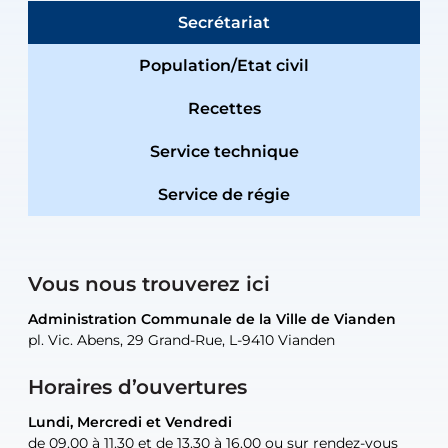
Secrétariat
Population/Etat civil
Recettes
Service technique
Service de régie
Vous nous trouverez ici
Administration Communale de la Ville de Vianden
Administration Communale de la Ville de Vianden
Administration Communale de la Ville de Vianden
Administration Communale de la Ville de Vianden
Atelier Communal de la Ville de Vianden
pl. Vic. Abens, 29 Grand-Rue, L-9410 Vianden
pl. Vic. Abens, 29 Grand-Rue, L-9410 Vianden
pl. Vic. Abens, 29 Grand-Rue, L-9410 Vianden
pl. Vic. Abens, 29 Grand-Rue, L-9410 Vianden
30, rue Neugarten, L-9422 Vianden
Horaires d’ouvertures
Lundi, Mercredi et Vendredi
Lundi, Mercredi et Vendredi
uniquement sur rendez-vous
uniquement sur rendez-vous
uniquement sur rendez-vous
de 09.00 à 11.30 et de 13.30 à 16.00 ou sur rendez-vous
de 09.00 à 11.30 et de 13.30 à 16.00 ou sur rendez-vous