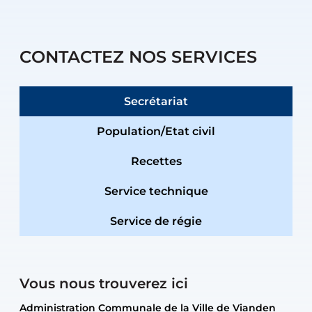
CONTACTEZ NOS SERVICES
Secrétariat
Population/Etat civil
Recettes
Service technique
Service de régie
Vous nous trouverez ici
Administration Communale de la Ville de Vianden
Administration Communale de la Ville de Vianden
Administration Communale de la Ville de Vianden
Administration Communale de la Ville de Vianden
Atelier Communal de la Ville de Vianden