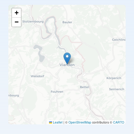
+
−
Leaflet
|
©
OpenStreetMap
contributors ©
CARTO