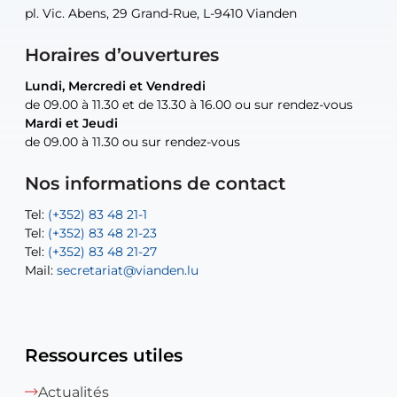
pl. Vic. Abens, 29 Grand-Rue, L-9410 Vianden
pl. Vic. Abens, 29 Grand-Rue, L-9410 Vianden
pl. Vic. Abens, 29 Grand-Rue, L-9410 Vianden
pl. Vic. Abens, 29 Grand-Rue, L-9410 Vianden
30, rue Neugarten, L-9422 Vianden
Horaires d’ouvertures
Lundi, Mercredi et Vendredi
Lundi, Mercredi et Vendredi
uniquement sur rendez-vous
uniquement sur rendez-vous
uniquement sur rendez-vous
de 09.00 à 11.30 et de 13.30 à 16.00 ou sur rendez-vous
de 09.00 à 11.30 et de 13.30 à 16.00 ou sur rendez-vous
Mardi et Jeudi
Mardi et Jeudi
de 09.00 à 11.30 ou sur rendez-vous
de 09.00 à 11.30 ou sur rendez-vous
Tel:
Mail:
Tel:
(+352) 83 48 21-24
(+352) 83 48 21-51
aisha.abdullah@vianden.lu
Mail:
Tel:
Tel:
(+352) 83 48 21-31
Permanence (Fuite d’eau) : 83 48 21 61
recette@vianden.lu
Nos informations de contact
Mail:
Mail:
jos.coremans@vianden.lu
atelier@vianden.lu
Tel:
Tel:
(+352) 83 48 21-1
(+352) 83 48 21-20
Tel:
Tel:
(+352) 83 48 21-23
(+352) 83 48 21-22
Tel:
Mail:
(+352) 83 48 21-27
sofia.carvalho@vianden.lu
Mail:
Mail:
secretariat@vianden.lu
diane.storn@vianden.lu
Ressources utiles
Actualités