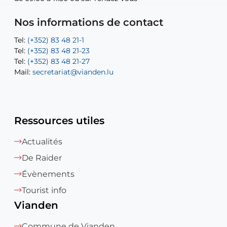
Tel:
Mail:
Tel:
(+352) 83 48 21-24
(+352) 83 48 21-51
aisha.abdullah@vianden.lu
Mail:
Tel:
Tel:
(+352) 83 48 21-31
Permanence (Fuite d’eau) : 83 48 21 61
recette@vianden.lu
Nos informations de contact
Mail:
Mail:
jos.coremans@vianden.lu
atelier@vianden.lu
Tel:
Tel:
(+352) 83 48 21-1
(+352) 83 48 21-20
Tel:
Tel:
(+352) 83 48 21-23
(+352) 83 48 21-22
Tel:
Mail:
(+352) 83 48 21-27
sofia.carvalho@vianden.lu
Mail:
Mail:
secretariat@vianden.lu
diane.storn@vianden.lu
Ressources utiles
Actualités
De Raider
Évènements
Tourist info
Vianden
Commune de Vianden