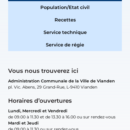
Population/Etat civil
Recettes
Service technique
Service de régie
Vous nous trouverez ici
Administration Communale de la Ville de Vianden
Administration Communale de la Ville de Vianden
Administration Communale de la Ville de Vianden
Administration Communale de la Ville de Vianden
Atelier Communal de la Ville de Vianden
pl. Vic. Abens, 29 Grand-Rue, L-9410 Vianden
pl. Vic. Abens, 29 Grand-Rue, L-9410 Vianden
pl. Vic. Abens, 29 Grand-Rue, L-9410 Vianden
pl. Vic. Abens, 29 Grand-Rue, L-9410 Vianden
30, rue Neugarten, L-9422 Vianden
Horaires d’ouvertures
Lundi, Mercredi et Vendredi
Lundi, Mercredi et Vendredi
uniquement sur rendez-vous
uniquement sur rendez-vous
uniquement sur rendez-vous
de 09.00 à 11.30 et de 13.30 à 16.00 ou sur rendez-vous
de 09.00 à 11.30 et de 13.30 à 16.00 ou sur rendez-vous
Mardi et Jeudi
Mardi et Jeudi
de 09.00 à 11.30 ou sur rendez-vous
de 09.00 à 11.30 ou sur rendez-vous