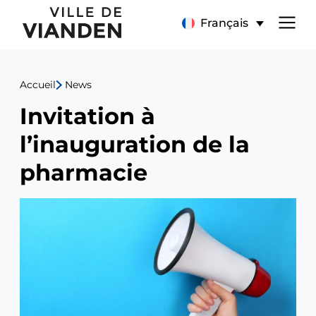
Invitation
Menu
Français
à
de
l’inauguration
Accueil
News
navigation
de
Invitation à
principal
la
l’inauguration de la
pharmacie
pharmacie