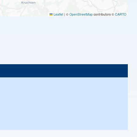
Leaflet
|
©
OpenStreetMap
contributors ©
CARTO