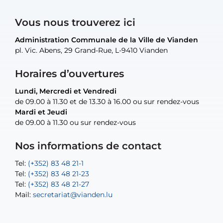
Vous nous trouverez ici
Administration Communale de la Ville de Vianden
Administration Communale de la Ville de Vianden
Administration Communale de la Ville de Vianden
Administration Communale de la Ville de Vianden
Atelier Communal de la Ville de Vianden
pl. Vic. Abens, 29 Grand-Rue, L-9410 Vianden
pl. Vic. Abens, 29 Grand-Rue, L-9410 Vianden
pl. Vic. Abens, 29 Grand-Rue, L-9410 Vianden
pl. Vic. Abens, 29 Grand-Rue, L-9410 Vianden
30, rue Neugarten, L-9422 Vianden
Horaires d’ouvertures
Lundi, Mercredi et Vendredi
Lundi, Mercredi et Vendredi
uniquement sur rendez-vous
uniquement sur rendez-vous
uniquement sur rendez-vous
de 09.00 à 11.30 et de 13.30 à 16.00 ou sur rendez-vous
de 09.00 à 11.30 et de 13.30 à 16.00 ou sur rendez-vous
Mardi et Jeudi
Mardi et Jeudi
de 09.00 à 11.30 ou sur rendez-vous
de 09.00 à 11.30 ou sur rendez-vous
Tel:
Mail:
Tel:
(+352) 83 48 21-24
(+352) 83 48 21-51
aisha.abdullah@vianden.lu
Mail:
Tel:
Tel:
(+352) 83 48 21-31
Permanence (Fuite d’eau) : 83 48 21 61
recette@vianden.lu
Nos informations de contact
Mail:
Mail:
jos.coremans@vianden.lu
atelier@vianden.lu
Tel:
Tel:
(+352) 83 48 21-1
(+352) 83 48 21-20
Tel:
Tel:
(+352) 83 48 21-23
(+352) 83 48 21-22
Tel:
Mail:
(+352) 83 48 21-27
sofia.carvalho@vianden.lu
Mail:
Mail:
secretariat@vianden.lu
diane.storn@vianden.lu