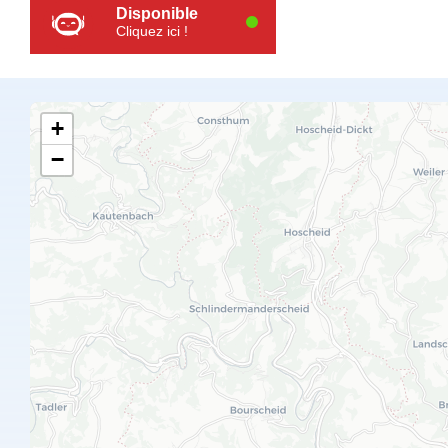
Disponible
Cliquez ici !
+
−