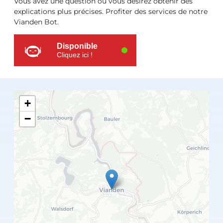
supplémentaires
Vous avez une question ou vous désirez obtenir des
explications plus précises. Profiter des services de notre
Vianden Bot.
Disponible
Cliquez ici !
+
−