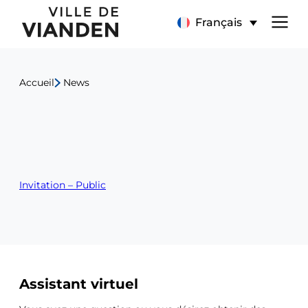
Invitation
Menu
Français
Inauguration
de
Centre
Accueil
News
navigation
médical
principal
Invitation – Public
Ressources
Assistant virtuel