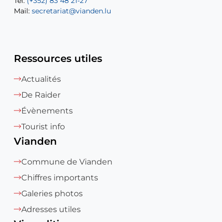
Tel:
Mail:
(+352) 83 48 21-27
sofia.carvalho@vianden.lu
Mail:
Mail:
secretariat@vianden.lu
diane.storn@vianden.lu
Ressources utiles
Actualités
De Raider
Évènements
Tourist info
Vianden
Commune de Vianden
Chiffres importants
Galeries photos
Adresses utiles