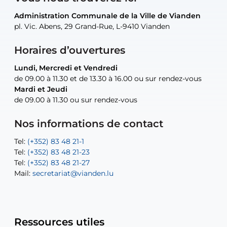
Administration Communale de la Ville de Vianden
Administration Communale de la Ville de Vianden
Administration Communale de la Ville de Vianden
Administration Communale de la Ville de Vianden
Atelier Communal de la Ville de Vianden
pl. Vic. Abens, 29 Grand-Rue, L-9410 Vianden
pl. Vic. Abens, 29 Grand-Rue, L-9410 Vianden
pl. Vic. Abens, 29 Grand-Rue, L-9410 Vianden
pl. Vic. Abens, 29 Grand-Rue, L-9410 Vianden
30, rue Neugarten, L-9422 Vianden
Horaires d’ouvertures
Lundi, Mercredi et Vendredi
Lundi, Mercredi et Vendredi
uniquement sur rendez-vous
uniquement sur rendez-vous
uniquement sur rendez-vous
de 09.00 à 11.30 et de 13.30 à 16.00 ou sur rendez-vous
de 09.00 à 11.30 et de 13.30 à 16.00 ou sur rendez-vous
Mardi et Jeudi
Mardi et Jeudi
de 09.00 à 11.30 ou sur rendez-vous
de 09.00 à 11.30 ou sur rendez-vous
Tel:
Mail:
Tel:
(+352) 83 48 21-24
(+352) 83 48 21-51
aisha.abdullah@vianden.lu
Mail:
Tel:
Tel:
(+352) 83 48 21-31
Permanence (Fuite d’eau) : 83 48 21 61
recette@vianden.lu
Nos informations de contact
Mail:
Mail:
jos.coremans@vianden.lu
atelier@vianden.lu
Tel:
Tel:
(+352) 83 48 21-1
(+352) 83 48 21-20
Tel:
Tel:
(+352) 83 48 21-23
(+352) 83 48 21-22
Tel:
Mail:
(+352) 83 48 21-27
sofia.carvalho@vianden.lu
Mail:
Mail:
secretariat@vianden.lu
diane.storn@vianden.lu
Ressources utiles