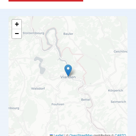
+
−
Leaflet
|
©
OpenStreetMap
contributors ©
CARTO