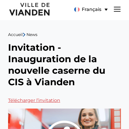
Invitation
Menu
Français
-
de
Inauguration
Accueil
News
navigation
de
Invitation -
principal
la
Inauguration de la
nouvelle
nouvelle caserne du
caserne
CIS à Vianden
du
Télécharger l’invitation
CIS
à