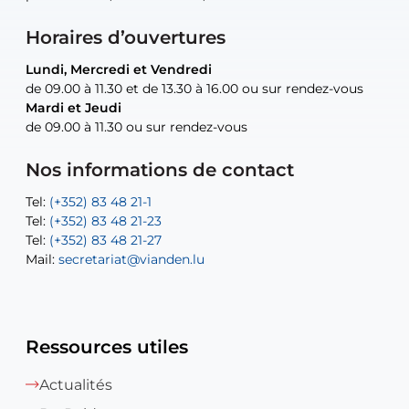
Horaires d’ouvertures
Lundi, Mercredi et Vendredi
Lundi, Mercredi et Vendredi
uniquement sur rendez-vous
uniquement sur rendez-vous
uniquement sur rendez-vous
de 09.00 à 11.30 et de 13.30 à 16.00 ou sur rendez-vous
de 09.00 à 11.30 et de 13.30 à 16.00 ou sur rendez-vous
Mardi et Jeudi
Mardi et Jeudi
de 09.00 à 11.30 ou sur rendez-vous
de 09.00 à 11.30 ou sur rendez-vous
Tel:
Mail:
Tel:
(+352) 83 48 21-24
(+352) 83 48 21-51
aisha.abdullah@vianden.lu
Mail:
Tel:
Tel:
(+352) 83 48 21-31
Permanence (Fuite d’eau) : 83 48 21 61
recette@vianden.lu
Nos informations de contact
Mail:
Mail:
jos.coremans@vianden.lu
atelier@vianden.lu
Tel:
Tel:
(+352) 83 48 21-1
(+352) 83 48 21-20
Tel:
Tel:
(+352) 83 48 21-23
(+352) 83 48 21-22
Tel:
Mail:
(+352) 83 48 21-27
sofia.carvalho@vianden.lu
Mail:
Mail:
secretariat@vianden.lu
diane.storn@vianden.lu
Ressources utiles
Actualités