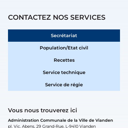
CONTACTEZ NOS SERVICES
Secrétariat
Population/Etat civil
Recettes
Service technique
Service de régie
Vous nous trouverez ici
Administration Communale de la Ville de Vianden
Administration Communale de la Ville de Vianden
Administration Communale de la Ville de Vianden
Administration Communale de la Ville de Vianden
Atelier Communal de la Ville de Vianden
pl. Vic. Abens, 29 Grand-Rue, L-9410 Vianden
pl. Vic. Abens, 29 Grand-Rue, L-9410 Vianden
pl. Vic. Abens, 29 Grand-Rue, L-9410 Vianden
pl. Vic. Abens, 29 Grand-Rue, L-9410 Vianden
30, rue Neugarten, L-9422 Vianden