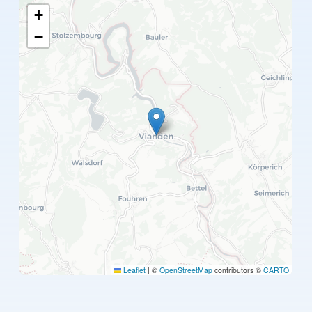
+
−
Leaflet
|
©
OpenStreetMap
contributors ©
CARTO