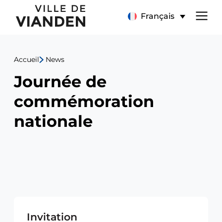
Journée
Menu
Français
de
de
commémoration
Accueil
News
navigation
nationale
Journée de
principal
commémoration
nationale
Invitation