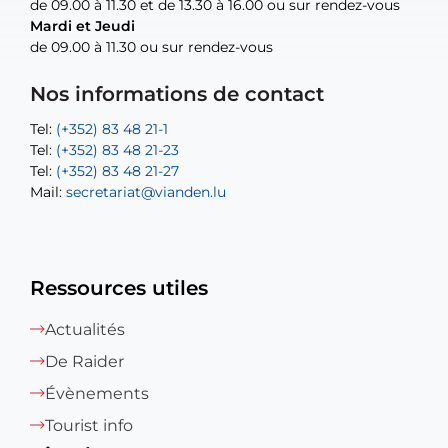
de 09.00 à 11.30 et de 13.30 à 16.00 ou sur rendez-vous
de 09.00 à 11.30 et de 13.30 à 16.00 ou sur rendez-vous
Mardi et Jeudi
Mardi et Jeudi
de 09.00 à 11.30 ou sur rendez-vous
de 09.00 à 11.30 ou sur rendez-vous
Tel:
Mail:
Tel:
(+352) 83 48 21-24
(+352) 83 48 21-51
aisha.abdullah@vianden.lu
Mail:
Tel:
Tel:
(+352) 83 48 21-31
Permanence (Fuite d’eau) : 83 48 21 61
recette@vianden.lu
Nos informations de contact
Mail:
Mail:
jos.coremans@vianden.lu
atelier@vianden.lu
Tel:
Tel:
(+352) 83 48 21-1
(+352) 83 48 21-20
Tel:
Tel:
(+352) 83 48 21-23
(+352) 83 48 21-22
Tel:
Mail:
(+352) 83 48 21-27
sofia.carvalho@vianden.lu
Mail:
Mail:
secretariat@vianden.lu
diane.storn@vianden.lu
Ressources utiles
Actualités
De Raider
Évènements
Tourist info