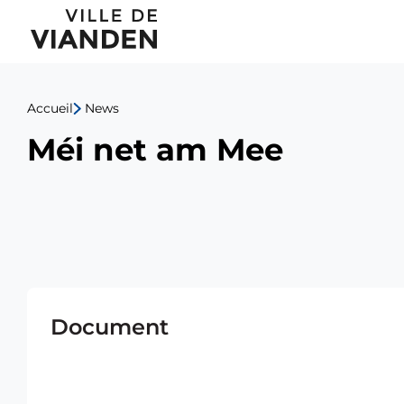
Méi
Menu
net
de
am
Accueil
News
navigation
Mee
Méi net am Mee
principal
Document