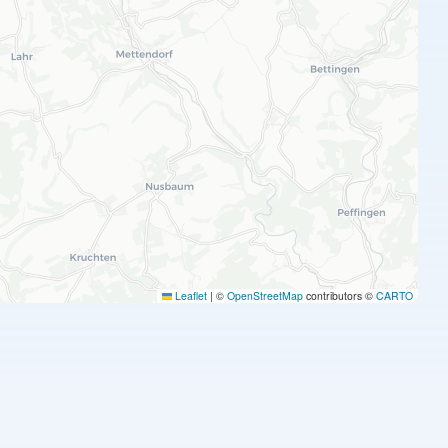
Leaflet
|
©
OpenStreetMap
contributors ©
CARTO