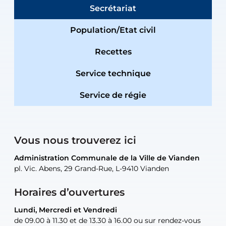
Secrétariat
Population/Etat civil
Recettes
Service technique
Service de régie
Vous nous trouverez ici
Administration Communale de la Ville de Vianden
Administration Communale de la Ville de Vianden
Administration Communale de la Ville de Vianden
Administration Communale de la Ville de Vianden
Atelier Communal de la Ville de Vianden
pl. Vic. Abens, 29 Grand-Rue, L-9410 Vianden
pl. Vic. Abens, 29 Grand-Rue, L-9410 Vianden
pl. Vic. Abens, 29 Grand-Rue, L-9410 Vianden
pl. Vic. Abens, 29 Grand-Rue, L-9410 Vianden
30, rue Neugarten, L-9422 Vianden
Horaires d’ouvertures
Lundi, Mercredi et Vendredi
Lundi, Mercredi et Vendredi
uniquement sur rendez-vous
uniquement sur rendez-vous
uniquement sur rendez-vous
de 09.00 à 11.30 et de 13.30 à 16.00 ou sur rendez-vous
de 09.00 à 11.30 et de 13.30 à 16.00 ou sur rendez-vous