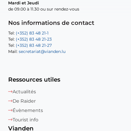
Mardi et Jeudi
Mardi et Jeudi
de 09.00 à 11.30 ou sur rendez-vous
de 09.00 à 11.30 ou sur rendez-vous
Tel:
Mail:
Tel:
(+352) 83 48 21-24
(+352) 83 48 21-51
aisha.abdullah@vianden.lu
Mail:
Tel:
Tel:
(+352) 83 48 21-31
Permanence (Fuite d’eau) : 83 48 21 61
recette@vianden.lu
Nos informations de contact
Mail:
Mail:
jos.coremans@vianden.lu
atelier@vianden.lu
Tel:
Tel:
(+352) 83 48 21-1
(+352) 83 48 21-20
Tel:
Tel:
(+352) 83 48 21-23
(+352) 83 48 21-22
Tel:
Mail:
(+352) 83 48 21-27
sofia.carvalho@vianden.lu
Mail:
Mail:
secretariat@vianden.lu
diane.storn@vianden.lu
Ressources utiles
Actualités
De Raider
Évènements
Tourist info
Vianden