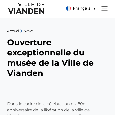
Ouverture
Menu
Français
exceptionnelle
de
du
Accueil
News
navigation
musée
Ouverture
principal
de
exceptionnelle du
la
musée de la Ville de
Ville
Vianden
de
Vianden
Dans le cadre de la célébration du 80e
anniversaire de la libération de la Ville de